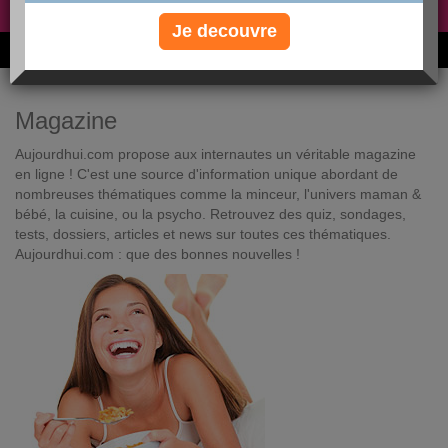
Non, je préfère le régime gratuit
»
Je decouvre
6M de personnes ont maigri et réappris à manger avec nous
Magazine
Aujourdhui.com propose aux internautes un véritable magazine
en ligne ! C'est une source d'information unique abordant de
nombreuses thématiques comme la minceur, l'univers maman &
bébé, la cuisine, ou la psycho. Retrouvez des quiz, sondages,
tests, dossiers, articles et news sur toutes ces thématiques.
Aujourdhui.com : que des bonnes nouvelles !