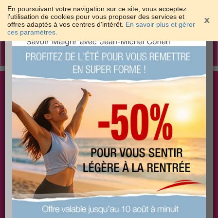
En poursuivant votre navigation sur ce site, vous acceptez
l'utilisation de cookies pour vous proposer des services et
offres adaptés à vos centres d'intérêt.
En savoir plus et gérer
×
ces paramètres.
Toggle
navigation
Togg
Les meilleures solutions pour maigrir et être bien
sear
dans sa peau
PLUS
PLUS
PLUS
EFFICACE
SANTÉ
COACHING