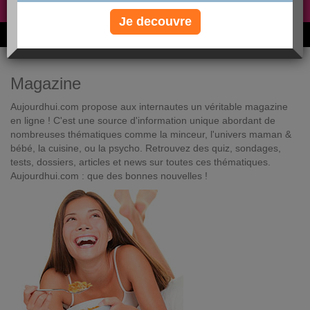
Non, je préfère le régime gratuit
»
Je decouvre
6M de personnes ont maigri et réappris à manger avec nous
Magazine
Aujourdhui.com propose aux internautes un véritable magazine
en ligne ! C'est une source d'information unique abordant de
nombreuses thématiques comme la minceur, l'univers maman &
bébé, la cuisine, ou la psycho. Retrouvez des quiz, sondages,
tests, dossiers, articles et news sur toutes ces thématiques.
Aujourdhui.com : que des bonnes nouvelles !