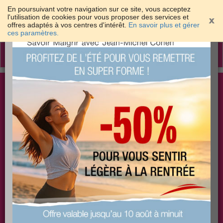
En poursuivant votre navigation sur ce site, vous acceptez
l'utilisation de cookies pour vous proposer des services et
offres adaptés à vos centres d'intérêt.
En savoir plus et gérer
×
ces paramètres.
Toggle
navigation
Togg
Les meilleures solutions pour maigrir et être bien
sear
dans sa peau
PLUS
PLUS
PLUS
EFFICACE
SANTÉ
COACHING