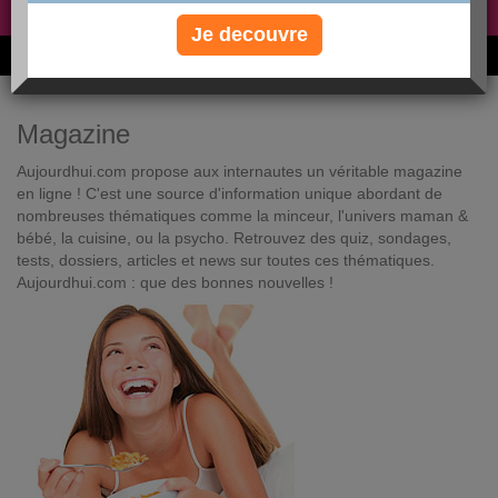
Non, je préfère le régime gratuit
»
Je decouvre
6M de personnes ont maigri et réappris à manger avec nous
Magazine
Aujourdhui.com propose aux internautes un véritable magazine
en ligne ! C'est une source d'information unique abordant de
nombreuses thématiques comme la minceur, l'univers maman &
bébé, la cuisine, ou la psycho. Retrouvez des quiz, sondages,
tests, dossiers, articles et news sur toutes ces thématiques.
Aujourdhui.com : que des bonnes nouvelles !