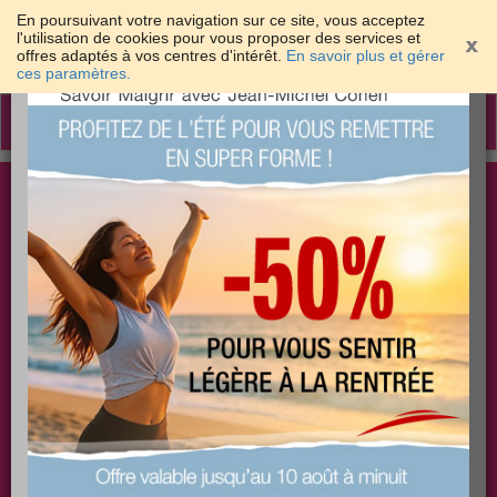
En poursuivant votre navigation sur ce site, vous acceptez
l'utilisation de cookies pour vous proposer des services et
offres adaptés à vos centres d'intérêt.
En savoir plus et gérer
×
ces paramètres.
Toggle
navigation
Togg
Les meilleures solutions pour maigrir et être bien
sear
dans sa peau
PLUS
PLUS
PLUS
EFFICACE
SANTÉ
COACHING