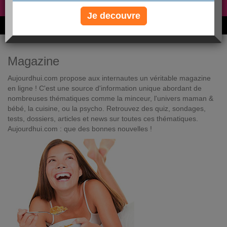
Non, je préfère le régime gratuit
»
Je decouvre
6M de personnes ont maigri et réappris à manger avec nous
Magazine
Aujourdhui.com propose aux internautes un véritable magazine
en ligne ! C'est une source d'information unique abordant de
nombreuses thématiques comme la minceur, l'univers maman &
bébé, la cuisine, ou la psycho. Retrouvez des quiz, sondages,
tests, dossiers, articles et news sur toutes ces thématiques.
Aujourdhui.com : que des bonnes nouvelles !