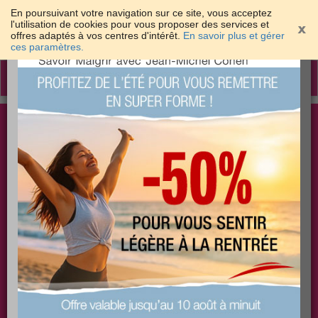
En poursuivant votre navigation sur ce site, vous acceptez
l'utilisation de cookies pour vous proposer des services et
offres adaptés à vos centres d'intérêt.
En savoir plus et gérer
×
ces paramètres.
Toggle
navigation
Togg
Les meilleures solutions pour maigrir et être bien
sear
dans sa peau
PLUS
PLUS
PLUS
EFFICACE
SANTÉ
COACHING