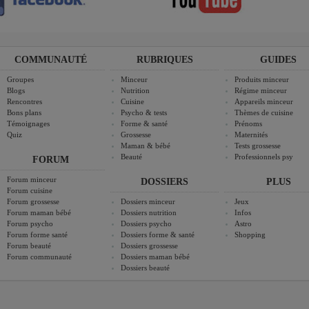
COMMUNAUTÉ
RUBRIQUES
GUIDES
Groupes
Minceur
Produits minceur
Blogs
Nutrition
Régime minceur
Rencontres
Cuisine
Appareils minceur
Bons plans
Psycho & tests
Thèmes de cuisine
Témoignages
Forme & santé
Prénoms
Quiz
Grossesse
Maternités
Maman & bébé
Tests grossesse
Beauté
Professionnels psy
FORUM
Forum minceur
DOSSIERS
PLUS
Forum cuisine
Forum grossesse
Dossiers minceur
Jeux
Forum maman bébé
Dossiers nutrition
Infos
Forum psycho
Dossiers psycho
Astro
Forum forme santé
Dossiers forme & santé
Shopping
Forum beauté
Dossiers grossesse
Forum communauté
Dossiers maman bébé
Dossiers beauté