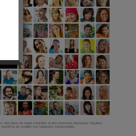
G
re, des plans de repas contrôlés et des exercices physiques réguliers
ortif ou de modifier vos habitudes nutritionnelles.