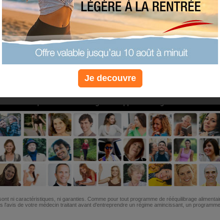
PLUS
PLUS
PLUS
EFFICACE
SANTÉ
COACHIN
Je decouvre
Non, je préfère le régime gratuit
»
6M de personnes ont maigri et réappris à manger avec nous
ont ni caractéristiques, ni garanties. Comme pour tout programme de rééquilibrage alimentai
l'avis de votre médecin traitant avant d'entreprendre un régime amincissant, un programme sp