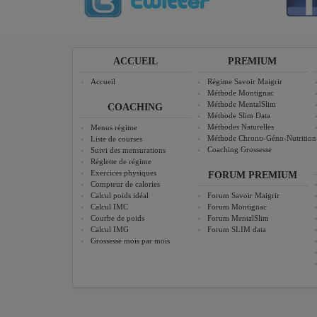
ACCUEIL
PREMIUM
Accueil
Régime Savoir Maigrir
Méthode Montignac
Méthode MentalSlim
COACHING
Méthode Slim Data
Méthodes Naturelles
Menus régime
Méthode Chrono-Géno-Nutrition
Liste de courses
Coaching Grossesse
Suivi des mensurations
Réglette de régime
Exercices physiques
FORUM PREMIUM
Compteur de calories
Calcul poids idéal
Forum Savoir Maigrir
Calcul IMC
Forum Montignac
Courbe de poids
Forum MentalSlim
Calcul IMG
Forum SLIM data
Grossesse mois par mois