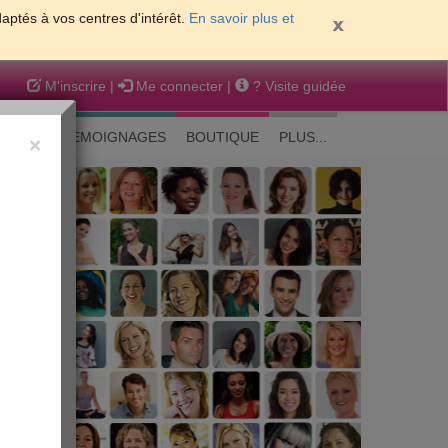
daptés à vos centres d'intérêt.
En savoir plus et
M'inscrire
|
Me connecter
|
? Visite guidée
EAUTE
TEMOIGNAGES
BOUTIQUE
PLUS...
×
 peau