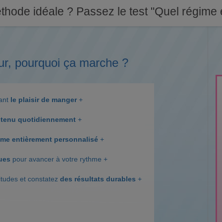
thode idéale ? Passez le test "Quel régime e
ur, pourquoi ça marche ?
dant
le plaisir de manger
+
tenu quotidiennement
+
me entièrement personnalisé
+
ques
pour avancer à votre rythme +
itudes et constatez
des résultats durables
+