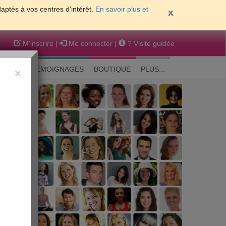
daptés à vos centres d'intérêt.
En savoir plus et
M'inscrire
|
Me connecter
|
? Visite guidée
EAUTE
TEMOIGNAGES
BOUTIQUE
PLUS...
×
 peau