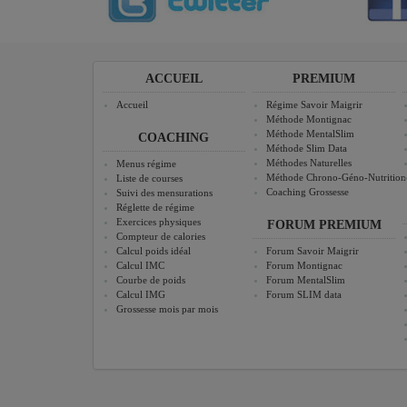
ACCUEIL
PREMIUM
Accueil
Régime Savoir Maigrir
Méthode Montignac
Méthode MentalSlim
COACHING
Méthode Slim Data
Méthodes Naturelles
Menus régime
Méthode Chrono-Géno-Nutrition
Liste de courses
Coaching Grossesse
Suivi des mensurations
Réglette de régime
Exercices physiques
FORUM PREMIUM
Compteur de calories
Calcul poids idéal
Forum Savoir Maigrir
Calcul IMC
Forum Montignac
Courbe de poids
Forum MentalSlim
Calcul IMG
Forum SLIM data
Grossesse mois par mois