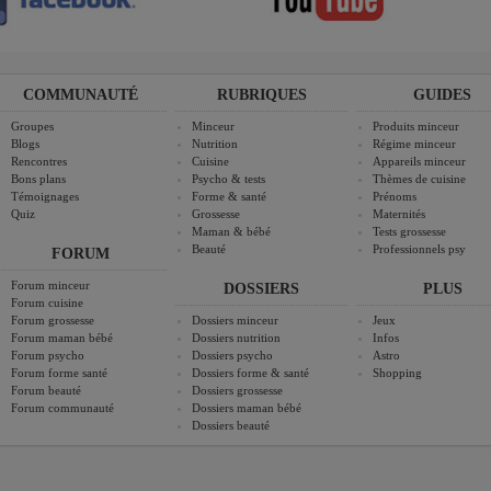
COMMUNAUTÉ
RUBRIQUES
GUIDES
Groupes
Minceur
Produits minceur
Blogs
Nutrition
Régime minceur
Rencontres
Cuisine
Appareils minceur
Bons plans
Psycho & tests
Thèmes de cuisine
Témoignages
Forme & santé
Prénoms
Quiz
Grossesse
Maternités
Maman & bébé
Tests grossesse
Beauté
Professionnels psy
FORUM
Forum minceur
DOSSIERS
PLUS
Forum cuisine
Forum grossesse
Dossiers minceur
Jeux
Forum maman bébé
Dossiers nutrition
Infos
Forum psycho
Dossiers psycho
Astro
Forum forme santé
Dossiers forme & santé
Shopping
Forum beauté
Dossiers grossesse
Forum communauté
Dossiers maman bébé
Dossiers beauté