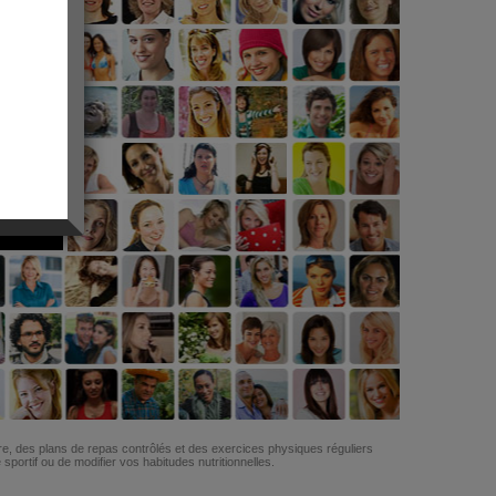
G
re, des plans de repas contrôlés et des exercices physiques réguliers
ortif ou de modifier vos habitudes nutritionnelles.