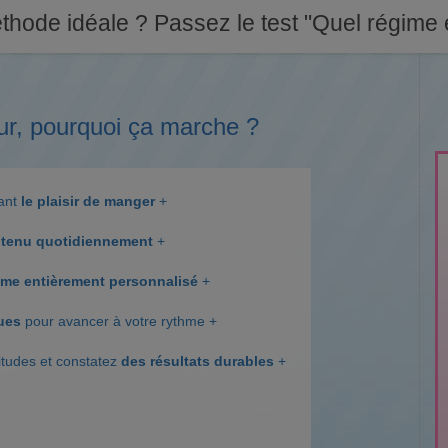
thode idéale ? Passez le test "Quel régime e
ur, pourquoi ça marche ?
dant
le plaisir de manger
+
tenu quotidiennement
+
me entièrement personnalisé
+
ques
pour avancer à votre rythme +
itudes et constatez
des résultats durables
+