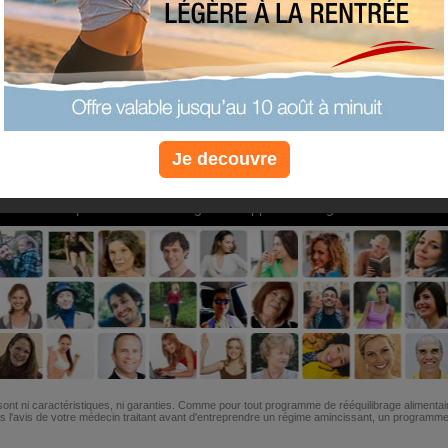
PLUS
PLUS
PLUS
EFFICACE
SANTÉ
COACHIN
Je decouvre
Non, je préfère le régime gratuit
»
6M de personnes ont maigri et réappris à manger avec nous
ont ni caractéristiques, ni garanties. Comme pour tout programme de rééquilibrage alimentai
l'avis de votre médecin traitant avant d'entreprendre un régime amincissant, un programme sp