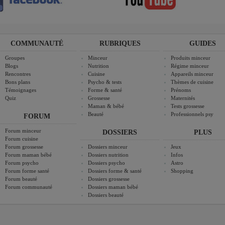
COMMUNAUTÉ
RUBRIQUES
GUIDES
Groupes
Minceur
Produits minceur
Blogs
Nutrition
Régime minceur
Rencontres
Cuisine
Appareils minceur
Bons plans
Psycho & tests
Thèmes de cuisine
Témoignages
Forme & santé
Prénoms
Quiz
Grossesse
Maternités
Maman & bébé
Tests grossesse
Beauté
Professionnels psy
FORUM
Forum minceur
DOSSIERS
PLUS
Forum cuisine
Forum grossesse
Dossiers minceur
Jeux
Forum maman bébé
Dossiers nutrition
Infos
Forum psycho
Dossiers psycho
Astro
Forum forme santé
Dossiers forme & santé
Shopping
Forum beauté
Dossiers grossesse
Forum communauté
Dossiers maman bébé
Dossiers beauté