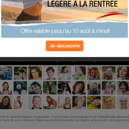
PLUS
PLUS
PLUS
EFFICACE
SANTÉ
COACHIN
Je decouvre
Non, je préfère le régime gratuit
»
6M de personnes ont maigri et réappris à manger avec nous
ont ni caractéristiques, ni garanties. Comme pour tout programme de rééquilibrage alimentai
l'avis de votre médecin traitant avant d'entreprendre un régime amincissant, un programme sp