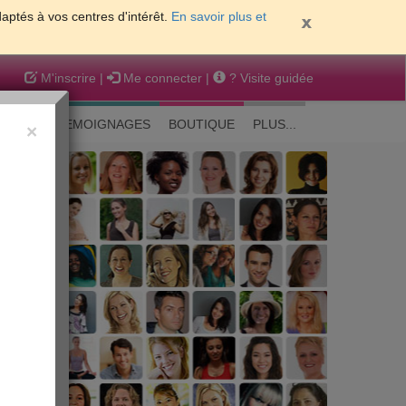
daptés à vos centres d'intérêt.
En savoir plus et
M'inscrire
|
Me connecter
|
? Visite guidée
EAUTE
TEMOIGNAGES
BOUTIQUE
PLUS...
×
 peau