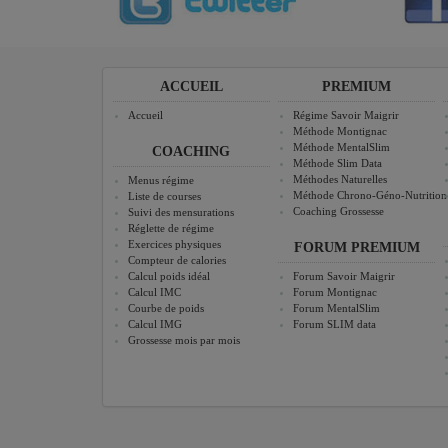
ACCUEIL
PREMIUM
Accueil
Régime Savoir Maigrir
Méthode Montignac
Méthode MentalSlim
COACHING
Méthode Slim Data
Méthodes Naturelles
Menus régime
Méthode Chrono-Géno-Nutrition
Liste de courses
Coaching Grossesse
Suivi des mensurations
Réglette de régime
Exercices physiques
FORUM PREMIUM
Compteur de calories
Calcul poids idéal
Forum Savoir Maigrir
Calcul IMC
Forum Montignac
Courbe de poids
Forum MentalSlim
Calcul IMG
Forum SLIM data
Grossesse mois par mois