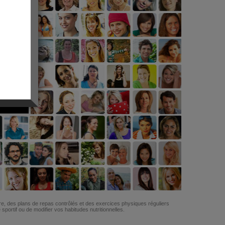
G
re, des plans de repas contrôlés et des exercices physiques réguliers
ortif ou de modifier vos habitudes nutritionnelles.