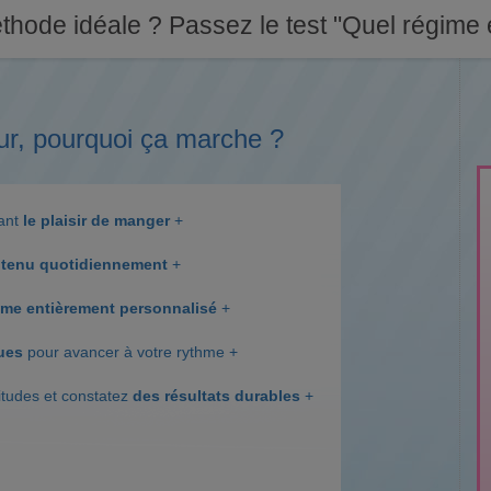
thode idéale ? Passez le test "Quel régime e
ur, pourquoi ça marche ?
dant
le plaisir de manger
+
tenu quotidiennement
+
me entièrement personnalisé
+
ques
pour avancer à votre rythme +
itudes et constatez
des résultats durables
+