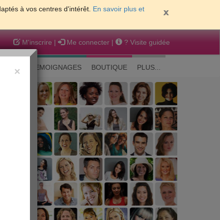
daptés à vos centres d'intérêt.
En savoir plus et
M'inscrire
|
Me connecter
|
? Visite guidée
EAUTE
TEMOIGNAGES
BOUTIQUE
PLUS...
×
 peau