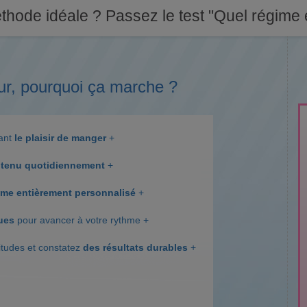
thode idéale ? Passez le test "Quel régime e
ur, pourquoi ça marche ?
dant
le plaisir de manger
+
tenu quotidiennement
+
me entièrement personnalisé
+
ques
pour avancer à votre rythme +
itudes et constatez
des résultats durables
+