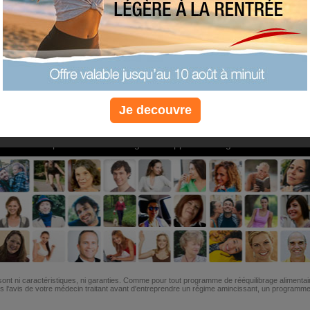
PLUS
PLUS
PLUS
EFFICACE
SANTÉ
COACHIN
Je decouvre
Non, je préfère le régime gratuit
»
6M de personnes ont maigri et réappris à manger avec nous
ont ni caractéristiques, ni garanties. Comme pour tout programme de rééquilibrage alimentai
l'avis de votre médecin traitant avant d'entreprendre un régime amincissant, un programme sp