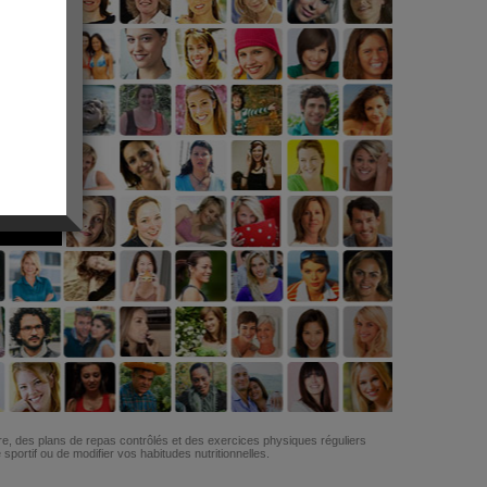
G
re, des plans de repas contrôlés et des exercices physiques réguliers
ortif ou de modifier vos habitudes nutritionnelles.