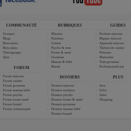
COMMUNAUTÉ
RUBRIQUES
GUIDES
Groupes
Minceur
Produits minceur
Blogs
Nutrition
Régime minceur
Rencontres
Cuisine
Appareils minceur
Bons plans
Psycho & tests
Thèmes de cuisine
Témoignages
Forme & santé
Prénoms
Quiz
Grossesse
Maternités
Maman & bébé
Tests grossesse
Beauté
Professionnels psy
FORUM
Forum minceur
DOSSIERS
PLUS
Forum cuisine
Forum grossesse
Dossiers minceur
Jeux
Forum maman bébé
Dossiers nutrition
Infos
Forum psycho
Dossiers psycho
Astro
Forum forme santé
Dossiers forme & santé
Shopping
Forum beauté
Dossiers grossesse
Forum communauté
Dossiers maman bébé
Dossiers beauté