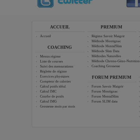
ACCUEIL
PREMIUM
Accueil
Régime Savoir Maigrir
Méthode Montignac
Méthode MentalSlim
COACHING
Méthode Slim Data
Méthodes Naturelles
Menus régime
Méthode Chrono-Géno-Nutrition
Liste de courses
Coaching Grossesse
Suivi des mensurations
Réglette de régime
Exercices physiques
FORUM PREMIUM
Compteur de calories
Calcul poids idéal
Forum Savoir Maigrir
Calcul IMC
Forum Montignac
Courbe de poids
Forum MentalSlim
Calcul IMG
Forum SLIM data
Grossesse mois par mois