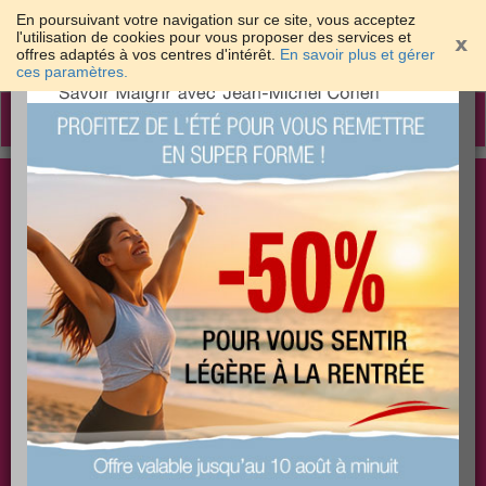
En poursuivant votre navigation sur ce site, vous acceptez
l'utilisation de cookies pour vous proposer des services et
offres adaptés à vos centres d'intérêt.
En savoir plus et gérer
×
ces paramètres.
Toggle
navigation
Togg
Les meilleures solutions pour maigrir et être bien
sear
dans sa peau
PLUS
PLUS
PLUS
EFFICACE
SANTÉ
COACHING