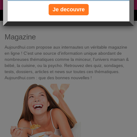
Non, je préfère le régime gratuit
»
Je decouvre
6M de personnes ont maigri et réappris à manger avec nous
Magazine
Aujourdhui.com propose aux internautes un véritable magazine
en ligne ! C'est une source d'information unique abordant de
nombreuses thématiques comme la minceur, l'univers maman &
bébé, la cuisine, ou la psycho. Retrouvez des quiz, sondages,
tests, dossiers, articles et news sur toutes ces thématiques.
Aujourdhui.com : que des bonnes nouvelles !