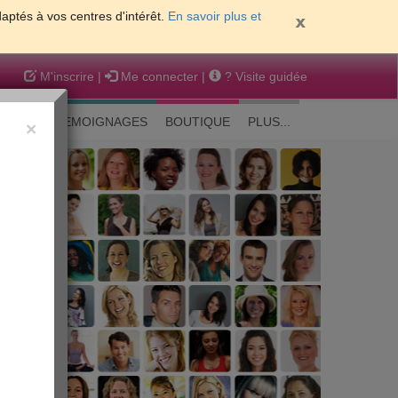
daptés à vos centres d'intérêt.
En savoir plus et
M'inscrire
|
Me connecter
|
? Visite guidée
EAUTE
TEMOIGNAGES
BOUTIQUE
PLUS...
×
 peau