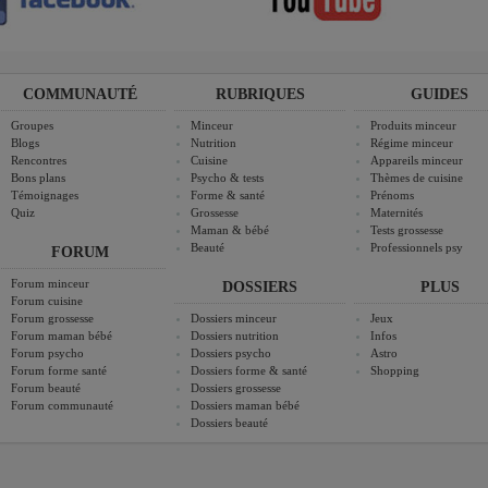
COMMUNAUTÉ
RUBRIQUES
GUIDES
Groupes
Minceur
Produits minceur
Blogs
Nutrition
Régime minceur
Rencontres
Cuisine
Appareils minceur
Bons plans
Psycho & tests
Thèmes de cuisine
Témoignages
Forme & santé
Prénoms
Quiz
Grossesse
Maternités
Maman & bébé
Tests grossesse
Beauté
Professionnels psy
FORUM
Forum minceur
DOSSIERS
PLUS
Forum cuisine
Forum grossesse
Dossiers minceur
Jeux
Forum maman bébé
Dossiers nutrition
Infos
Forum psycho
Dossiers psycho
Astro
Forum forme santé
Dossiers forme & santé
Shopping
Forum beauté
Dossiers grossesse
Forum communauté
Dossiers maman bébé
Dossiers beauté