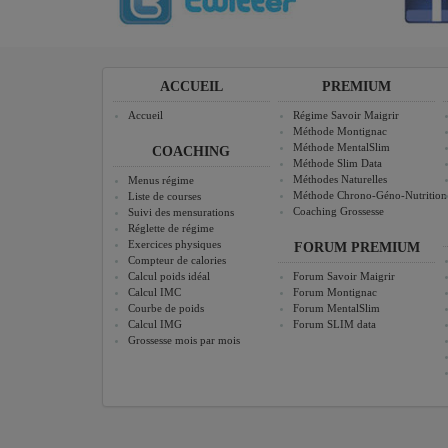
ACCUEIL
PREMIUM
Accueil
Régime Savoir Maigrir
Méthode Montignac
Méthode MentalSlim
COACHING
Méthode Slim Data
Méthodes Naturelles
Menus régime
Méthode Chrono-Géno-Nutrition
Liste de courses
Coaching Grossesse
Suivi des mensurations
Réglette de régime
Exercices physiques
FORUM PREMIUM
Compteur de calories
Calcul poids idéal
Forum Savoir Maigrir
Calcul IMC
Forum Montignac
Courbe de poids
Forum MentalSlim
Calcul IMG
Forum SLIM data
Grossesse mois par mois