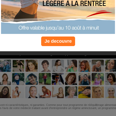
PLUS
PLUS
PLUS
EFFICACE
SANTÉ
COACHIN
Je decouvre
Non, je préfère le régime gratuit
»
6M de personnes ont maigri et réappris à manger avec nous
ont ni caractéristiques, ni garanties. Comme pour tout programme de rééquilibrage alimentai
l'avis de votre médecin traitant avant d'entreprendre un régime amincissant, un programme sp