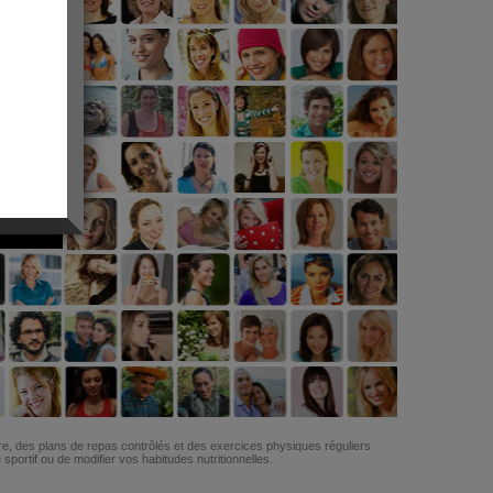
G
re, des plans de repas contrôlés et des exercices physiques réguliers
ortif ou de modifier vos habitudes nutritionnelles.