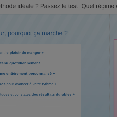
thode idéale ? Passez le test "Quel régime e
ur, pourquoi ça marche ?
dant
le plaisir de manger
+
tenu quotidiennement
+
me entièrement personnalisé
+
ques
pour avancer à votre rythme +
itudes et constatez
des résultats durables
+