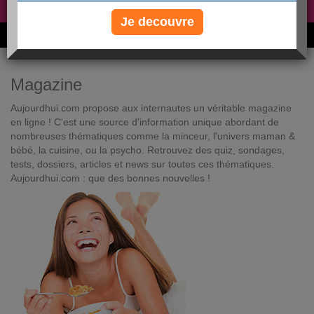
Non, je préfère le régime gratuit
»
Je decouvre
6M de personnes ont maigri et réappris à manger avec nous
Magazine
Aujourdhui.com propose aux internautes un véritable magazine
en ligne ! C'est une source d'information unique abordant de
nombreuses thématiques comme la minceur, l'univers maman &
bébé, la cuisine, ou la psycho. Retrouvez des quiz, sondages,
tests, dossiers, articles et news sur toutes ces thématiques.
Aujourdhui.com : que des bonnes nouvelles !