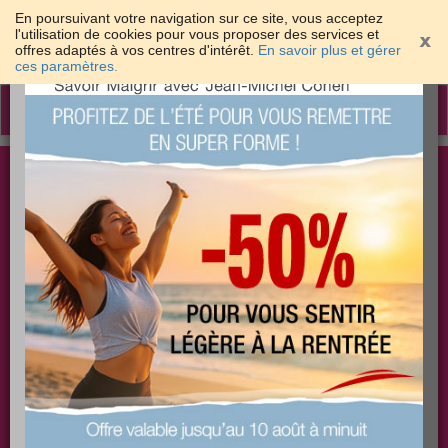
En poursuivant votre navigation sur ce site, vous acceptez
l'utilisation de cookies pour vous proposer des services et
offres adaptés à vos centres d'intérêt.
En savoir plus et gérer
×
ces paramètres.
Toggle
navigation
Togg
Les meilleures solutions pour maigrir et être bien
sear
dans sa peau
PLUS
PLUS
PLUS
EFFICACE
SANTÉ
COACHING