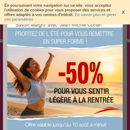
En poursuivant votre navigation sur ce site, vous acceptez
l'utilisation de cookies pour vous proposer des services et
offres adaptés à vos centres d'intérêt.
En savoir plus et gérer
×
ces paramètres.
Toggle
navigation
Togg
Les meilleures solutions pour maigrir et être bien
sear
dans sa peau
PLUS
PLUS
PLUS
EFFICACE
SANTÉ
COACHING