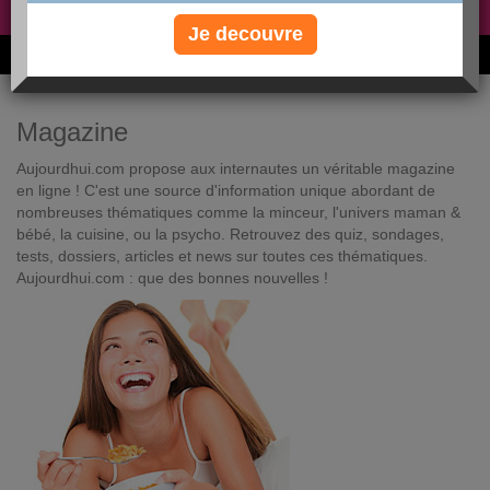
Non, je préfère le régime gratuit
»
Je decouvre
6M de personnes ont maigri et réappris à manger avec nous
Magazine
Aujourdhui.com propose aux internautes un véritable magazine
en ligne ! C'est une source d'information unique abordant de
nombreuses thématiques comme la minceur, l'univers maman &
bébé, la cuisine, ou la psycho. Retrouvez des quiz, sondages,
tests, dossiers, articles et news sur toutes ces thématiques.
Aujourdhui.com : que des bonnes nouvelles !