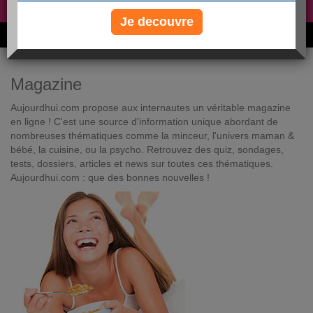
Non, je préfère le régime gratuit
»
Je decouvre
6M de personnes ont maigri et réappris à manger avec nous
Magazine
Aujourdhui.com propose aux internautes un véritable magazine
en ligne ! C'est une source d'information unique abordant de
nombreuses thématiques comme la minceur, l'univers maman &
bébé, la cuisine, ou la psycho. Retrouvez des quiz, sondages,
tests, dossiers, articles et news sur toutes ces thématiques.
Aujourdhui.com : que des bonnes nouvelles !