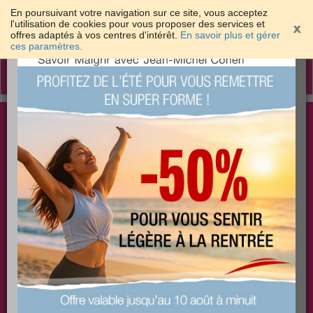
En poursuivant votre navigation sur ce site, vous acceptez
l'utilisation de cookies pour vous proposer des services et
offres adaptés à vos centres d'intérêt.
En savoir plus et gérer
×
ces paramètres.
Toggle
navigation
Togg
Les meilleures solutions pour maigrir et être bien
sear
dans sa peau
PLUS
PLUS
PLUS
EFFICACE
SANTÉ
COACHING