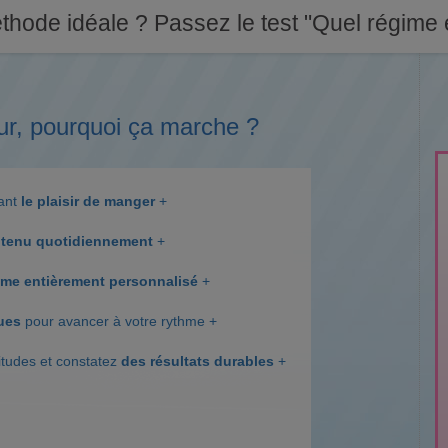
thode idéale ? Passez le test "Quel régime e
ur, pourquoi ça marche ?
dant
le plaisir de manger
+
tenu quotidiennement
+
me entièrement personnalisé
+
ques
pour avancer à votre rythme +
itudes et constatez
des résultats durables
+