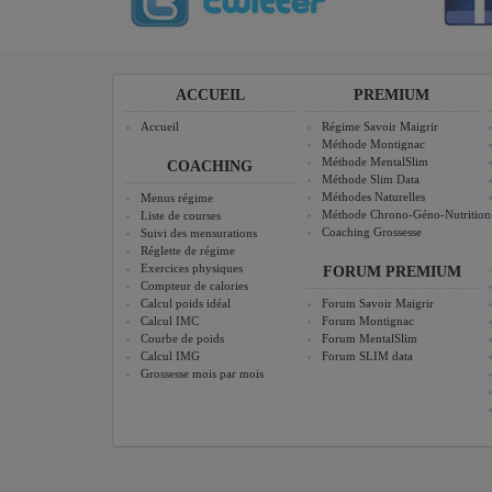
ACCUEIL
PREMIUM
Accueil
Régime Savoir Maigrir
Méthode Montignac
Méthode MentalSlim
COACHING
Méthode Slim Data
Méthodes Naturelles
Menus régime
Méthode Chrono-Géno-Nutrition
Liste de courses
Coaching Grossesse
Suivi des mensurations
Réglette de régime
Exercices physiques
FORUM PREMIUM
Compteur de calories
Calcul poids idéal
Forum Savoir Maigrir
Calcul IMC
Forum Montignac
Courbe de poids
Forum MentalSlim
Calcul IMG
Forum SLIM data
Grossesse mois par mois