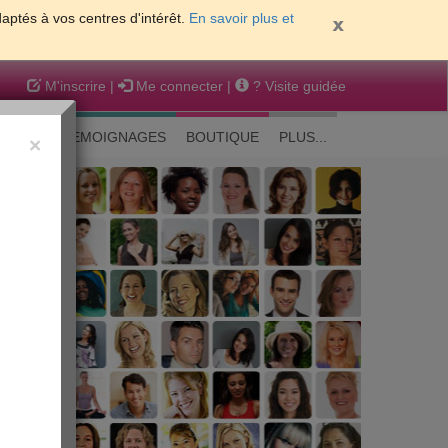
daptés à vos centres d'intérêt.
En savoir plus et
M'inscrire
|
Me connecter
|
? Visite guidée
EAUTE
TEMOIGNAGES
BOUTIQUE
PLUS...
×
 peau