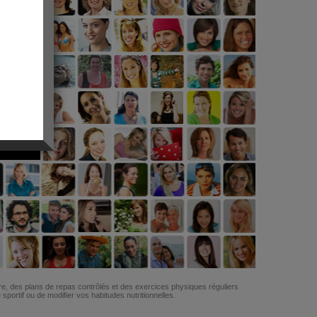
G
re, des plans de repas contrôlés et des exercices physiques réguliers
ortif ou de modifier vos habitudes nutritionnelles.