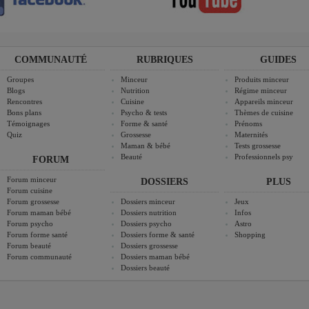
COMMUNAUTÉ
RUBRIQUES
GUIDES
Groupes
Minceur
Produits minceur
Blogs
Nutrition
Régime minceur
Rencontres
Cuisine
Appareils minceur
Bons plans
Psycho & tests
Thèmes de cuisine
Témoignages
Forme & santé
Prénoms
Quiz
Grossesse
Maternités
Maman & bébé
Tests grossesse
Beauté
Professionnels psy
FORUM
Forum minceur
DOSSIERS
PLUS
Forum cuisine
Forum grossesse
Dossiers minceur
Jeux
Forum maman bébé
Dossiers nutrition
Infos
Forum psycho
Dossiers psycho
Astro
Forum forme santé
Dossiers forme & santé
Shopping
Forum beauté
Dossiers grossesse
Forum communauté
Dossiers maman bébé
Dossiers beauté