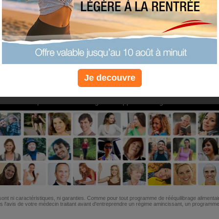
PLUS
PLUS
PLUS
EFFICACE
SANTÉ
COACHIN
Je decouvre
Non, je préfère le régime gratuit
»
6M de personnes ont maigri et réappris à manger avec nous
ont ni caractéristiques, ni garanties. Comme pour tout programme de rééquilibrage alimentai
l'avis de votre médecin traitant avant d'entreprendre un régime amincissant, un programme sp