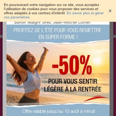
En poursuivant votre navigation sur ce site, vous acceptez
l'utilisation de cookies pour vous proposer des services et
offres adaptés à vos centres d'intérêt.
En savoir plus et gérer
×
ces paramètres.
Toggle
navigation
Togg
Les meilleures solutions pour maigrir et être bien
sear
dans sa peau
PLUS
PLUS
PLUS
EFFICACE
SANTÉ
COACHING