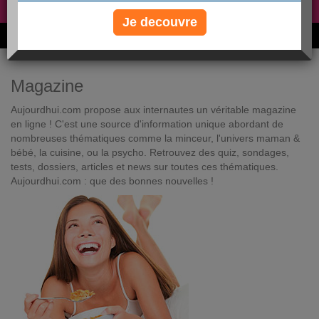
Non, je préfère le régime gratuit
»
Je decouvre
6M de personnes ont maigri et réappris à manger avec nous
Magazine
Aujourdhui.com propose aux internautes un véritable magazine
en ligne ! C'est une source d'information unique abordant de
nombreuses thématiques comme la minceur, l'univers maman &
bébé, la cuisine, ou la psycho. Retrouvez des quiz, sondages,
tests, dossiers, articles et news sur toutes ces thématiques.
Aujourdhui.com : que des bonnes nouvelles !