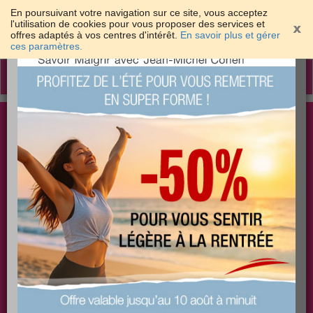
En poursuivant votre navigation sur ce site, vous acceptez
l'utilisation de cookies pour vous proposer des services et
offres adaptés à vos centres d'intérêt.
En savoir plus et gérer
×
ces paramètres.
Toggle
navigation
Togg
Les meilleures solutions pour maigrir et être bien
sear
dans sa peau
PLUS
PLUS
PLUS
EFFICACE
SANTÉ
COACHING