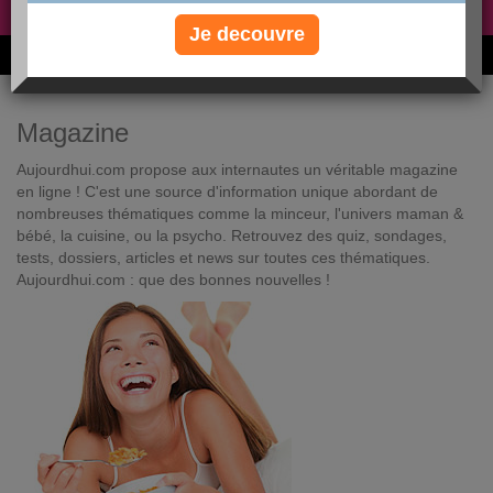
Non, je préfère le régime gratuit
»
Je decouvre
6M de personnes ont maigri et réappris à manger avec nous
Magazine
Aujourdhui.com propose aux internautes un véritable magazine
en ligne ! C'est une source d'information unique abordant de
nombreuses thématiques comme la minceur, l'univers maman &
bébé, la cuisine, ou la psycho. Retrouvez des quiz, sondages,
tests, dossiers, articles et news sur toutes ces thématiques.
Aujourdhui.com : que des bonnes nouvelles !