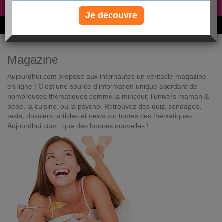
Non, je préfère le régime gratuit
»
Je decouvre
6M de personnes ont maigri et réappris à manger avec nous
Magazine
Aujourdhui.com propose aux internautes un véritable magazine
en ligne ! C'est une source d'information unique abordant de
nombreuses thématiques comme la minceur, l'univers maman &
bébé, la cuisine, ou la psycho. Retrouvez des quiz, sondages,
tests, dossiers, articles et news sur toutes ces thématiques.
Aujourdhui.com : que des bonnes nouvelles !