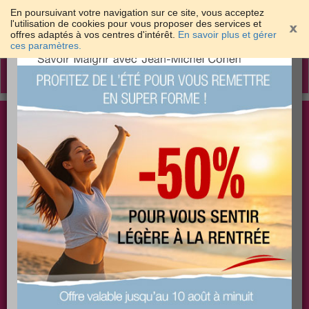
En poursuivant votre navigation sur ce site, vous acceptez
l'utilisation de cookies pour vous proposer des services et
offres adaptés à vos centres d'intérêt.
En savoir plus et gérer
×
ces paramètres.
Toggle
navigation
Togg
Les meilleures solutions pour maigrir et être bien
sear
dans sa peau
PLUS
PLUS
PLUS
EFFICACE
SANTÉ
COACHING