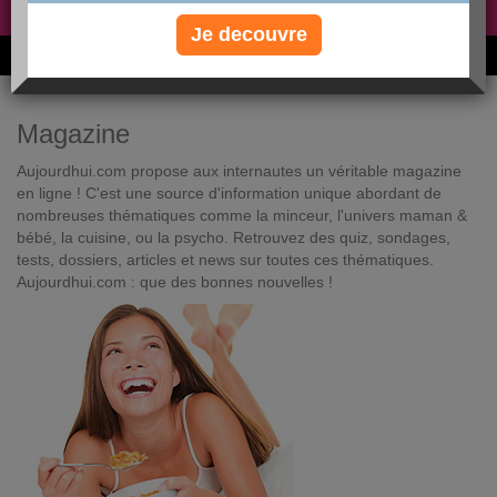
Non, je préfère le régime gratuit
»
Je decouvre
6M de personnes ont maigri et réappris à manger avec nous
Magazine
Aujourdhui.com propose aux internautes un véritable magazine
en ligne ! C'est une source d'information unique abordant de
nombreuses thématiques comme la minceur, l'univers maman &
bébé, la cuisine, ou la psycho. Retrouvez des quiz, sondages,
tests, dossiers, articles et news sur toutes ces thématiques.
Aujourdhui.com : que des bonnes nouvelles !