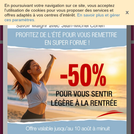
En poursuivant votre navigation sur ce site, vous acceptez
l'utilisation de cookies pour vous proposer des services et
offres adaptés à vos centres d'intérêt.
En savoir plus et gérer
×
ces paramètres.
Toggle
navigation
Togg
Les meilleures solutions pour maigrir et être bien
sear
dans sa peau
PLUS
PLUS
PLUS
EFFICACE
SANTÉ
COACHING