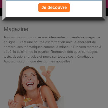
Non, je préfère le régime gratuit
»
Je decouvre
6M de personnes ont maigri et réappris à manger avec nous
Magazine
Aujourdhui.com propose aux internautes un véritable magazine
en ligne ! C'est une source d'information unique abordant de
nombreuses thématiques comme la minceur, l'univers maman &
bébé, la cuisine, ou la psycho. Retrouvez des quiz, sondages,
tests, dossiers, articles et news sur toutes ces thématiques.
Aujourdhui.com : que des bonnes nouvelles !