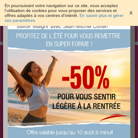
En poursuivant votre navigation sur ce site, vous acceptez
l'utilisation de cookies pour vous proposer des services et
offres adaptés à vos centres d'intérêt.
En savoir plus et gérer
×
ces paramètres.
Toggle
navigation
Togg
Les meilleures solutions pour maigrir et être bien
sear
dans sa peau
PLUS
PLUS
PLUS
EFFICACE
SANTÉ
COACHING