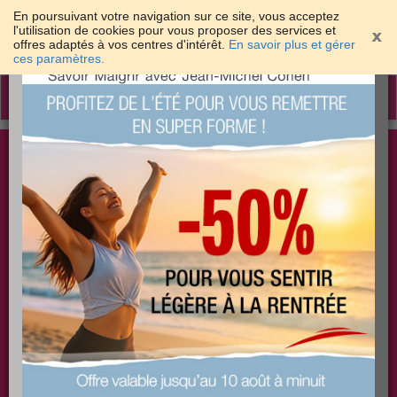
En poursuivant votre navigation sur ce site, vous acceptez
l'utilisation de cookies pour vous proposer des services et
offres adaptés à vos centres d'intérêt.
En savoir plus et gérer
×
ces paramètres.
Toggle
navigation
Togg
Les meilleures solutions pour maigrir et être bien
sear
dans sa peau
PLUS
PLUS
PLUS
EFFICACE
SANTÉ
COACHING