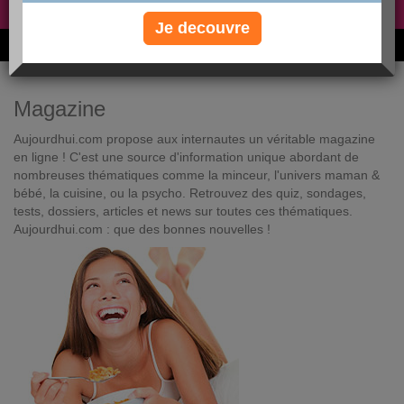
Non, je préfère le régime gratuit
»
Je decouvre
6M de personnes ont maigri et réappris à manger avec nous
Magazine
Aujourdhui.com propose aux internautes un véritable magazine
en ligne ! C'est une source d'information unique abordant de
nombreuses thématiques comme la minceur, l'univers maman &
bébé, la cuisine, ou la psycho. Retrouvez des quiz, sondages,
tests, dossiers, articles et news sur toutes ces thématiques.
Aujourdhui.com : que des bonnes nouvelles !