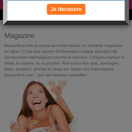
Non, je préfère le régime gratuit
»
Je decouvre
6M de personnes ont maigri et réappris à manger avec nous
Magazine
Aujourdhui.com propose aux internautes un véritable magazine
en ligne ! C'est une source d'information unique abordant de
nombreuses thématiques comme la minceur, l'univers maman &
bébé, la cuisine, ou la psycho. Retrouvez des quiz, sondages,
tests, dossiers, articles et news sur toutes ces thématiques.
Aujourdhui.com : que des bonnes nouvelles !