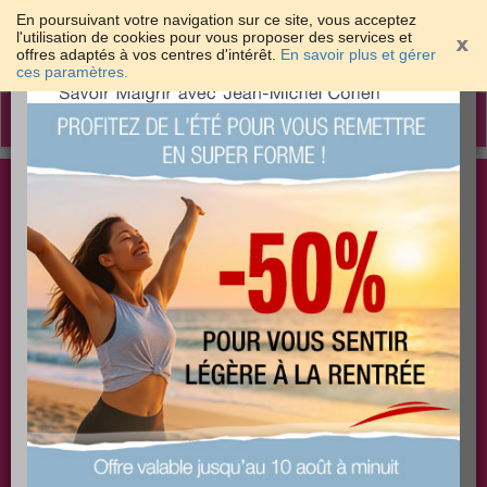
En poursuivant votre navigation sur ce site, vous acceptez
l'utilisation de cookies pour vous proposer des services et
offres adaptés à vos centres d'intérêt.
En savoir plus et gérer
×
ces paramètres.
Toggle
navigation
Togg
Les meilleures solutions pour maigrir et être bien
sear
dans sa peau
PLUS
PLUS
PLUS
EFFICACE
SANTÉ
COACHING