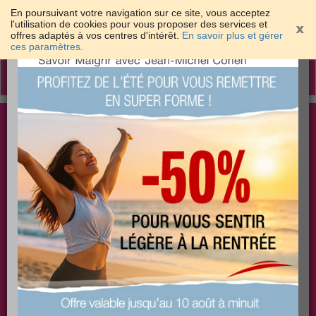
En poursuivant votre navigation sur ce site, vous acceptez
l'utilisation de cookies pour vous proposer des services et
offres adaptés à vos centres d'intérêt.
En savoir plus et gérer
×
ces paramètres.
Toggle
navigation
Togg
Les meilleures solutions pour maigrir et être bien
sear
dans sa peau
PLUS
PLUS
PLUS
EFFICACE
SANTÉ
COACHING