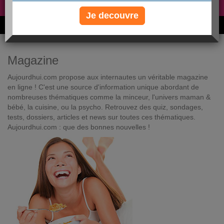
Non, je préfère le régime gratuit
»
Je decouvre
6M de personnes ont maigri et réappris à manger avec nous
Magazine
Aujourdhui.com propose aux internautes un véritable magazine
en ligne ! C'est une source d'information unique abordant de
nombreuses thématiques comme la minceur, l'univers maman &
bébé, la cuisine, ou la psycho. Retrouvez des quiz, sondages,
tests, dossiers, articles et news sur toutes ces thématiques.
Aujourdhui.com : que des bonnes nouvelles !