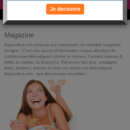
Non, je préfère le régime gratuit
»
Je decouvre
6M de personnes ont maigri et réappris à manger avec nous
Magazine
Aujourdhui.com propose aux internautes un véritable magazine
en ligne ! C'est une source d'information unique abordant de
nombreuses thématiques comme la minceur, l'univers maman &
bébé, la cuisine, ou la psycho. Retrouvez des quiz, sondages,
tests, dossiers, articles et news sur toutes ces thématiques.
Aujourdhui.com : que des bonnes nouvelles !