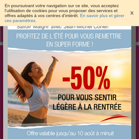
En poursuivant votre navigation sur ce site, vous acceptez
l'utilisation de cookies pour vous proposer des services et
offres adaptés à vos centres d'intérêt.
En savoir plus et gérer
×
ces paramètres.
Toggle
navigation
Togg
Les meilleures solutions pour maigrir et être bien
sear
dans sa peau
PLUS
PLUS
PLUS
EFFICACE
SANTÉ
COACHING