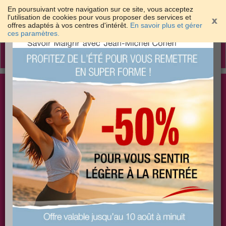
En poursuivant votre navigation sur ce site, vous acceptez
l'utilisation de cookies pour vous proposer des services et
offres adaptés à vos centres d'intérêt.
En savoir plus et gérer
×
ces paramètres.
Toggle
navigation
Togg
Les meilleures solutions pour maigrir et être bien
sear
dans sa peau
PLUS
PLUS
PLUS
EFFICACE
SANTÉ
COACHING