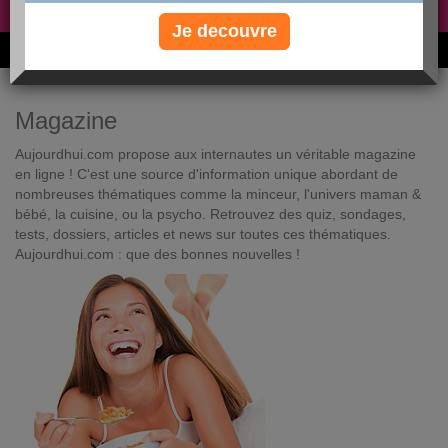
Non, je préfère le régime gratuit
»
Je decouvre
6M de personnes ont maigri et réappris à manger avec nous
Magazine
Aujourdhui.com propose aux internautes un véritable magazine
en ligne ! C'est une source d'information unique abordant de
nombreuses thématiques comme la minceur, l'univers maman &
bébé, la cuisine, ou la psycho. Retrouvez des quiz, sondages,
tests, dossiers, articles et news sur toutes ces thématiques.
Aujourdhui.com : que des bonnes nouvelles !