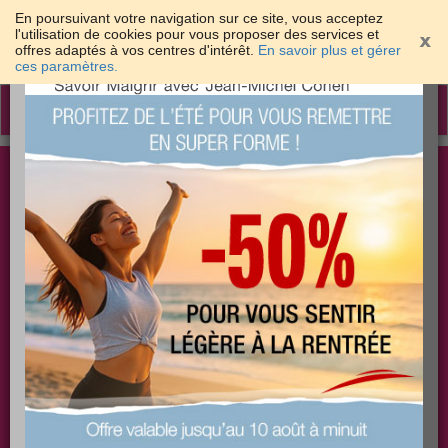
En poursuivant votre navigation sur ce site, vous acceptez
l'utilisation de cookies pour vous proposer des services et
offres adaptés à vos centres d'intérêt.
En savoir plus et gérer
×
ces paramètres.
Toggle
navigation
Togg
Les meilleures solutions pour maigrir et être bien
sear
dans sa peau
PLUS
PLUS
PLUS
EFFICACE
SANTÉ
COACHING