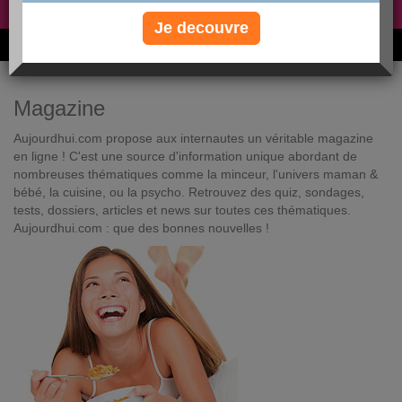
Non, je préfère le régime gratuit
»
Je decouvre
6M de personnes ont maigri et réappris à manger avec nous
Magazine
Aujourdhui.com propose aux internautes un véritable magazine
en ligne ! C'est une source d'information unique abordant de
nombreuses thématiques comme la minceur, l'univers maman &
bébé, la cuisine, ou la psycho. Retrouvez des quiz, sondages,
tests, dossiers, articles et news sur toutes ces thématiques.
Aujourdhui.com : que des bonnes nouvelles !