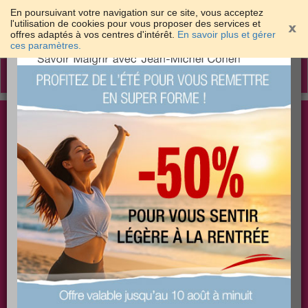
En poursuivant votre navigation sur ce site, vous acceptez
l'utilisation de cookies pour vous proposer des services et
offres adaptés à vos centres d'intérêt.
En savoir plus et gérer
×
ces paramètres.
Toggle
navigation
Togg
Les meilleures solutions pour maigrir et être bien
sear
dans sa peau
PLUS
PLUS
PLUS
EFFICACE
SANTÉ
COACHING