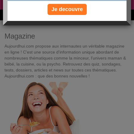
Non, je préfère le régime gratuit
»
Je decouvre
6M de personnes ont maigri et réappris à manger avec nous
Magazine
Aujourdhui.com propose aux internautes un véritable magazine
en ligne ! C'est une source d'information unique abordant de
nombreuses thématiques comme la minceur, l'univers maman &
bébé, la cuisine, ou la psycho. Retrouvez des quiz, sondages,
tests, dossiers, articles et news sur toutes ces thématiques.
Aujourdhui.com : que des bonnes nouvelles !