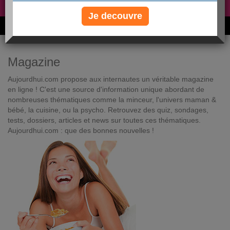
Non, je préfère le régime gratuit
»
Je decouvre
6M de personnes ont maigri et réappris à manger avec nous
Magazine
Aujourdhui.com propose aux internautes un véritable magazine
en ligne ! C'est une source d'information unique abordant de
nombreuses thématiques comme la minceur, l'univers maman &
bébé, la cuisine, ou la psycho. Retrouvez des quiz, sondages,
tests, dossiers, articles et news sur toutes ces thématiques.
Aujourdhui.com : que des bonnes nouvelles !