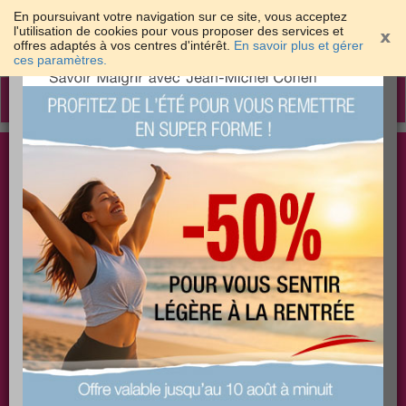
En poursuivant votre navigation sur ce site, vous acceptez
l'utilisation de cookies pour vous proposer des services et
offres adaptés à vos centres d'intérêt.
En savoir plus et gérer
×
ces paramètres.
Toggle
navigation
Togg
Les meilleures solutions pour maigrir et être bien
sear
dans sa peau
PLUS
PLUS
PLUS
EFFICACE
SANTÉ
COACHING