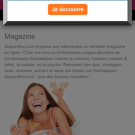
Non, je préfère le régime gratuit
»
Je decouvre
6M de personnes ont maigri et réappris à manger avec nous
Magazine
Aujourdhui.com propose aux internautes un véritable magazine
en ligne ! C'est une source d'information unique abordant de
nombreuses thématiques comme la minceur, l'univers maman &
bébé, la cuisine, ou la psycho. Retrouvez des quiz, sondages,
tests, dossiers, articles et news sur toutes ces thématiques.
Aujourdhui.com : que des bonnes nouvelles !