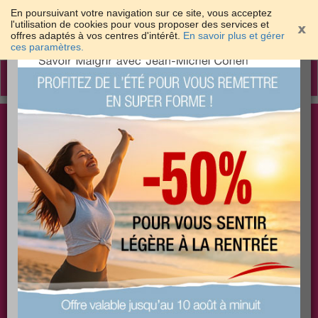
En poursuivant votre navigation sur ce site, vous acceptez
l'utilisation de cookies pour vous proposer des services et
offres adaptés à vos centres d'intérêt.
En savoir plus et gérer
×
ces paramètres.
Toggle
navigation
Togg
Les meilleures solutions pour maigrir et être bien
sear
dans sa peau
PLUS
PLUS
PLUS
EFFICACE
SANTÉ
COACHING