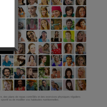
G
re, des plans de repas contrôlés et des exercices physiques réguliers
ortif ou de modifier vos habitudes nutritionnelles.