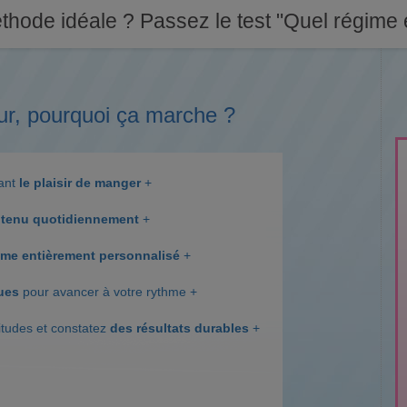
thode idéale ? Passez le test "Quel régime e
ur, pourquoi ça marche ?
dant
le plaisir de manger
+
tenu quotidiennement
+
me entièrement personnalisé
+
ques
pour avancer à votre rythme +
itudes et constatez
des résultats durables
+