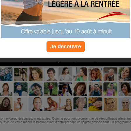
PLUS
PLUS
PLUS
EFFICACE
SANTÉ
COACHIN
Je decouvre
Non, je préfère le régime gratuit
»
6M de personnes ont maigri et réappris à manger avec nous
ont ni caractéristiques, ni garanties. Comme pour tout programme de rééquilibrage alimentai
l'avis de votre médecin traitant avant d'entreprendre un régime amincissant, un programme sp