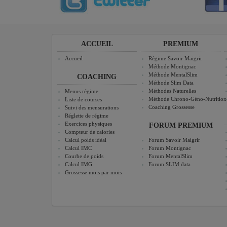
ACCUEIL
PREMIUM
Accueil
Régime Savoir Maigrir
Méthode Montignac
Méthode MentalSlim
COACHING
Méthode Slim Data
Méthodes Naturelles
Menus régime
Méthode Chrono-Géno-Nutrition
Liste de courses
Coaching Grossesse
Suivi des mensurations
Réglette de régime
Exercices physiques
FORUM PREMIUM
Compteur de calories
Calcul poids idéal
Forum Savoir Maigrir
Calcul IMC
Forum Montignac
Courbe de poids
Forum MentalSlim
Calcul IMG
Forum SLIM data
Grossesse mois par mois