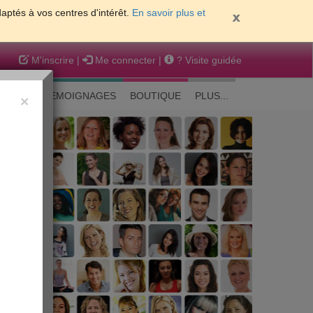
daptés à vos centres d'intérêt.
En savoir plus et
M'inscrire
|
Me connecter
|
? Visite guidée
EAUTE
TEMOIGNAGES
BOUTIQUE
PLUS...
×
 peau