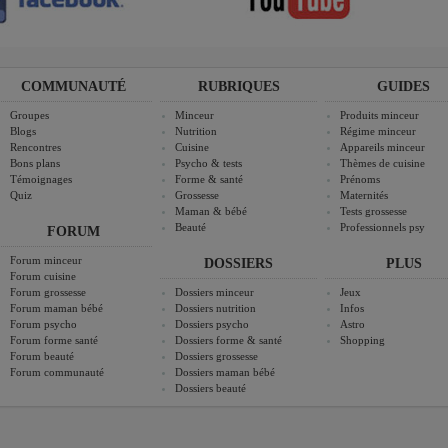
COMMUNAUTÉ
RUBRIQUES
GUIDES
Groupes
Minceur
Produits minceur
Blogs
Nutrition
Régime minceur
Rencontres
Cuisine
Appareils minceur
Bons plans
Psycho & tests
Thèmes de cuisine
Témoignages
Forme & santé
Prénoms
Quiz
Grossesse
Maternités
Maman & bébé
Tests grossesse
Beauté
Professionnels psy
FORUM
Forum minceur
DOSSIERS
PLUS
Forum cuisine
Forum grossesse
Dossiers minceur
Jeux
Forum maman bébé
Dossiers nutrition
Infos
Forum psycho
Dossiers psycho
Astro
Forum forme santé
Dossiers forme & santé
Shopping
Forum beauté
Dossiers grossesse
Forum communauté
Dossiers maman bébé
Dossiers beauté