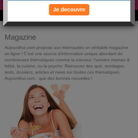
Non, je préfère le régime gratuit
»
Je decouvre
6M de personnes ont maigri et réappris à manger avec nous
Magazine
Aujourdhui.com propose aux internautes un véritable magazine
en ligne ! C'est une source d'information unique abordant de
nombreuses thématiques comme la minceur, l'univers maman &
bébé, la cuisine, ou la psycho. Retrouvez des quiz, sondages,
tests, dossiers, articles et news sur toutes ces thématiques.
Aujourdhui.com : que des bonnes nouvelles !