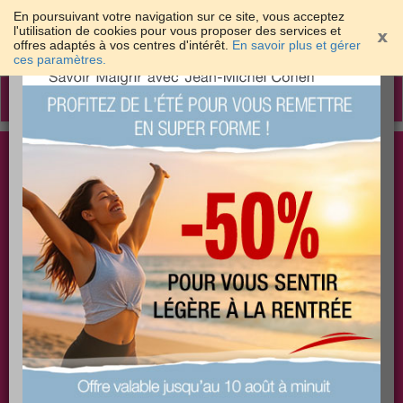
En poursuivant votre navigation sur ce site, vous acceptez
l'utilisation de cookies pour vous proposer des services et
offres adaptés à vos centres d'intérêt.
En savoir plus et gérer
×
ces paramètres.
Toggle
navigation
Togg
Les meilleures solutions pour maigrir et être bien
sear
dans sa peau
PLUS
PLUS
PLUS
EFFICACE
SANTÉ
COACHING