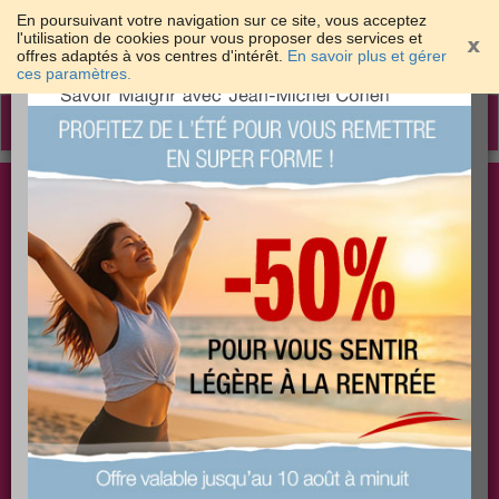
En poursuivant votre navigation sur ce site, vous acceptez
l'utilisation de cookies pour vous proposer des services et
offres adaptés à vos centres d'intérêt.
En savoir plus et gérer
×
ces paramètres.
Toggle
navigation
Togg
Les meilleures solutions pour maigrir et être bien
sear
dans sa peau
PLUS
PLUS
PLUS
EFFICACE
SANTÉ
COACHING