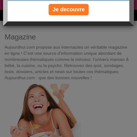
Non, je préfère le régime gratuit
»
Je decouvre
6M de personnes ont maigri et réappris à manger avec nous
Magazine
Aujourdhui.com propose aux internautes un véritable magazine
en ligne ! C'est une source d'information unique abordant de
nombreuses thématiques comme la minceur, l'univers maman &
bébé, la cuisine, ou la psycho. Retrouvez des quiz, sondages,
tests, dossiers, articles et news sur toutes ces thématiques.
Aujourdhui.com : que des bonnes nouvelles !