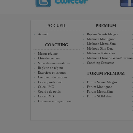
ACCUEIL
PREMIUM
Accueil
Régime Savoir Maigrir
Méthode Montignac
Méthode MentalSlim
COACHING
Méthode Slim Data
Méthodes Naturelles
Menus régime
Méthode Chrono-Géno-Nutrition
Liste de courses
Coaching Grossesse
Suivi des mensurations
Réglette de régime
Exercices physiques
FORUM PREMIUM
Compteur de calories
Calcul poids idéal
Forum Savoir Maigrir
Calcul IMC
Forum Montignac
Courbe de poids
Forum MentalSlim
Calcul IMG
Forum SLIM data
Grossesse mois par mois