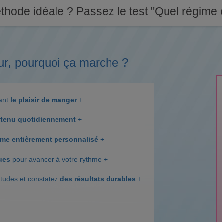
thode idéale ? Passez le test "Quel régime e
ur, pourquoi ça marche ?
dant
le plaisir de manger
+
tenu quotidiennement
+
me entièrement personnalisé
+
ques
pour avancer à votre rythme +
itudes et constatez
des résultats durables
+