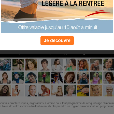
PLUS
PLUS
PLUS
EFFICACE
SANTÉ
COACHIN
Je decouvre
Non, je préfère le régime gratuit
»
6M de personnes ont maigri et réappris à manger avec nous
ont ni caractéristiques, ni garanties. Comme pour tout programme de rééquilibrage alimentai
l'avis de votre médecin traitant avant d'entreprendre un régime amincissant, un programme sp