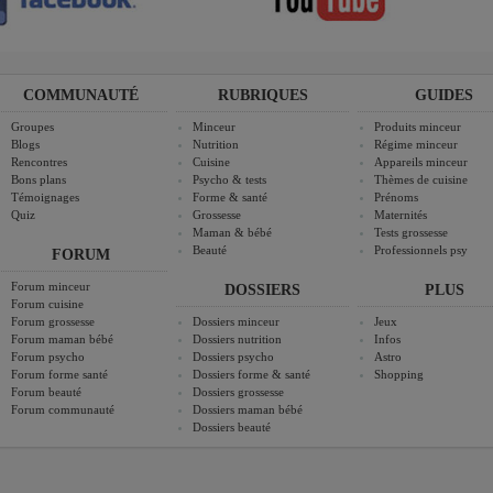
COMMUNAUTÉ
RUBRIQUES
GUIDES
Groupes
Minceur
Produits minceur
Blogs
Nutrition
Régime minceur
Rencontres
Cuisine
Appareils minceur
Bons plans
Psycho & tests
Thèmes de cuisine
Témoignages
Forme & santé
Prénoms
Quiz
Grossesse
Maternités
Maman & bébé
Tests grossesse
Beauté
Professionnels psy
FORUM
Forum minceur
DOSSIERS
PLUS
Forum cuisine
Forum grossesse
Dossiers minceur
Jeux
Forum maman bébé
Dossiers nutrition
Infos
Forum psycho
Dossiers psycho
Astro
Forum forme santé
Dossiers forme & santé
Shopping
Forum beauté
Dossiers grossesse
Forum communauté
Dossiers maman bébé
Dossiers beauté