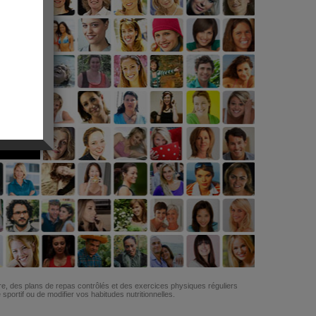
G
re, des plans de repas contrôlés et des exercices physiques réguliers
ortif ou de modifier vos habitudes nutritionnelles.