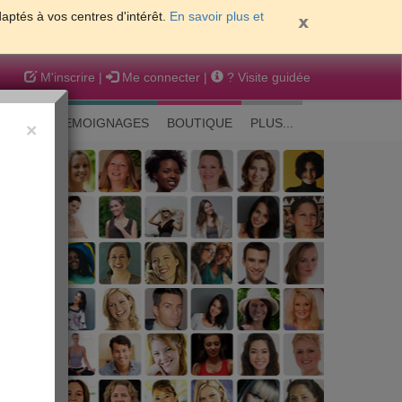
daptés à vos centres d'intérêt.
En savoir plus et
M'inscrire
|
Me connecter
|
? Visite guidée
EAUTE
TEMOIGNAGES
BOUTIQUE
PLUS...
×
 peau