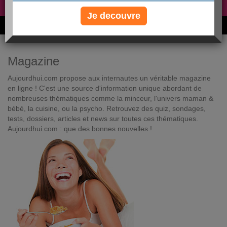
Non, je préfère le régime gratuit
»
Je decouvre
6M de personnes ont maigri et réappris à manger avec nous
Magazine
Aujourdhui.com propose aux internautes un véritable magazine
en ligne ! C'est une source d'information unique abordant de
nombreuses thématiques comme la minceur, l'univers maman &
bébé, la cuisine, ou la psycho. Retrouvez des quiz, sondages,
tests, dossiers, articles et news sur toutes ces thématiques.
Aujourdhui.com : que des bonnes nouvelles !