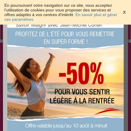
En poursuivant votre navigation sur ce site, vous acceptez
l'utilisation de cookies pour vous proposer des services et
offres adaptés à vos centres d'intérêt.
En savoir plus et gérer
×
ces paramètres.
Toggle
navigation
Togg
Les meilleures solutions pour maigrir et être bien
sear
dans sa peau
PLUS
PLUS
PLUS
EFFICACE
SANTÉ
COACHING