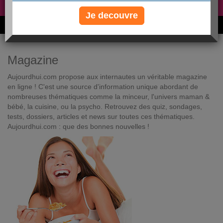
Non, je préfère le régime gratuit
»
Je decouvre
6M de personnes ont maigri et réappris à manger avec nous
Magazine
Aujourdhui.com propose aux internautes un véritable magazine
en ligne ! C'est une source d'information unique abordant de
nombreuses thématiques comme la minceur, l'univers maman &
bébé, la cuisine, ou la psycho. Retrouvez des quiz, sondages,
tests, dossiers, articles et news sur toutes ces thématiques.
Aujourdhui.com : que des bonnes nouvelles !