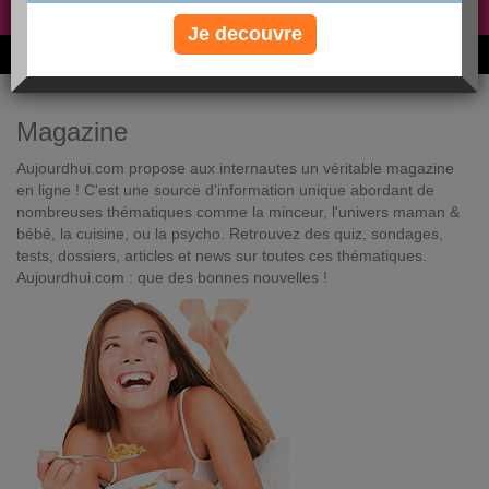
Non, je préfère le régime gratuit
»
Je decouvre
6M de personnes ont maigri et réappris à manger avec nous
Magazine
Aujourdhui.com propose aux internautes un véritable magazine
en ligne ! C'est une source d'information unique abordant de
nombreuses thématiques comme la minceur, l'univers maman &
bébé, la cuisine, ou la psycho. Retrouvez des quiz, sondages,
tests, dossiers, articles et news sur toutes ces thématiques.
Aujourdhui.com : que des bonnes nouvelles !