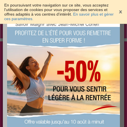
En poursuivant votre navigation sur ce site, vous acceptez
l'utilisation de cookies pour vous proposer des services et
offres adaptés à vos centres d'intérêt.
En savoir plus et gérer
×
ces paramètres.
Toggle
navigation
Togg
Les meilleures solutions pour maigrir et être bien
sear
dans sa peau
PLUS
PLUS
PLUS
EFFICACE
SANTÉ
COACHING