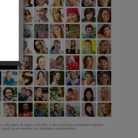
G
re, des plans de repas contrôlés et des exercices physiques réguliers
ortif ou de modifier vos habitudes nutritionnelles.