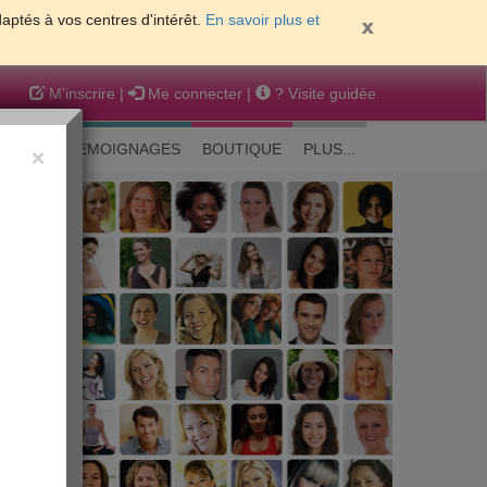
daptés à vos centres d'intérêt.
En savoir plus et
M'inscrire
|
Me connecter
|
? Visite guidée
EAUTE
TEMOIGNAGES
BOUTIQUE
PLUS...
×
 peau