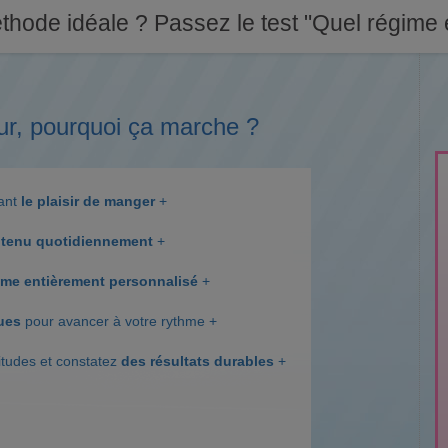
thode idéale ? Passez le test "Quel régime e
ur, pourquoi ça marche ?
dant
le plaisir de manger
+
tenu quotidiennement
+
me entièrement personnalisé
+
ques
pour avancer à votre rythme +
itudes et constatez
des résultats durables
+