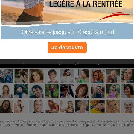
PLUS
PLUS
PLUS
EFFICACE
SANTÉ
COACHIN
Je decouvre
Non, je préfère le régime gratuit
»
6M de personnes ont maigri et réappris à manger avec nous
ont ni caractéristiques, ni garanties. Comme pour tout programme de rééquilibrage alimentai
l'avis de votre médecin traitant avant d'entreprendre un régime amincissant, un programme sp