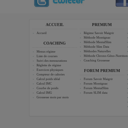
ACCUEIL
PREMIUM
Accueil
Régime Savoir Maigrir
Méthode Montignac
Méthode MentalSlim
COACHING
Méthode Slim Data
Méthodes Naturelles
Menus régime
Méthode Chrono-Géno-Nutrition
Liste de courses
Coaching Grossesse
Suivi des mensurations
Réglette de régime
Exercices physiques
FORUM PREMIUM
Compteur de calories
Calcul poids idéal
Forum Savoir Maigrir
Calcul IMC
Forum Montignac
Courbe de poids
Forum MentalSlim
Calcul IMG
Forum SLIM data
Grossesse mois par mois