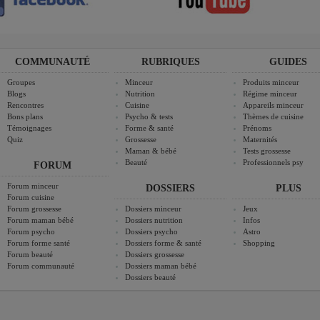
COMMUNAUTÉ
RUBRIQUES
GUIDES
Groupes
Minceur
Produits minceur
Blogs
Nutrition
Régime minceur
Rencontres
Cuisine
Appareils minceur
Bons plans
Psycho & tests
Thèmes de cuisine
Témoignages
Forme & santé
Prénoms
Quiz
Grossesse
Maternités
Maman & bébé
Tests grossesse
Beauté
Professionnels psy
FORUM
Forum minceur
DOSSIERS
PLUS
Forum cuisine
Forum grossesse
Dossiers minceur
Jeux
Forum maman bébé
Dossiers nutrition
Infos
Forum psycho
Dossiers psycho
Astro
Forum forme santé
Dossiers forme & santé
Shopping
Forum beauté
Dossiers grossesse
Forum communauté
Dossiers maman bébé
Dossiers beauté