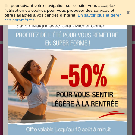
En poursuivant votre navigation sur ce site, vous acceptez
l'utilisation de cookies pour vous proposer des services et
offres adaptés à vos centres d'intérêt.
En savoir plus et gérer
×
ces paramètres.
Toggle
navigation
Togg
Les meilleures solutions pour maigrir et être bien
sear
dans sa peau
PLUS
PLUS
PLUS
EFFICACE
SANTÉ
COACHING