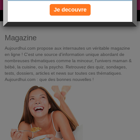
Non, je préfère le régime gratuit
»
Je decouvre
6M de personnes ont maigri et réappris à manger avec nous
Magazine
Aujourdhui.com propose aux internautes un véritable magazine
en ligne ! C'est une source d'information unique abordant de
nombreuses thématiques comme la minceur, l'univers maman &
bébé, la cuisine, ou la psycho. Retrouvez des quiz, sondages,
tests, dossiers, articles et news sur toutes ces thématiques.
Aujourdhui.com : que des bonnes nouvelles !