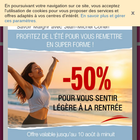
En poursuivant votre navigation sur ce site, vous acceptez
l'utilisation de cookies pour vous proposer des services et
offres adaptés à vos centres d'intérêt.
En savoir plus et gérer
×
ces paramètres.
Toggle
navigation
Togg
Les meilleures solutions pour maigrir et être bien
sear
dans sa peau
PLUS
PLUS
PLUS
EFFICACE
SANTÉ
COACHING