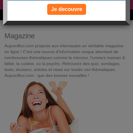
Non, je préfère le régime gratuit
»
Je decouvre
6M de personnes ont maigri et réappris à manger avec nous
Magazine
Aujourdhui.com propose aux internautes un véritable magazine
en ligne ! C'est une source d'information unique abordant de
nombreuses thématiques comme la minceur, l'univers maman &
bébé, la cuisine, ou la psycho. Retrouvez des quiz, sondages,
tests, dossiers, articles et news sur toutes ces thématiques.
Aujourdhui.com : que des bonnes nouvelles !