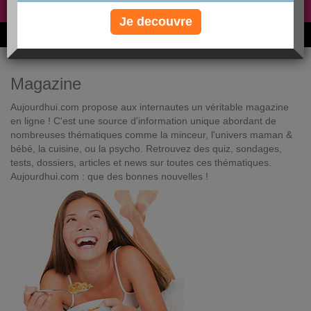
Non, je préfère le régime gratuit
»
Je decouvre
6M de personnes ont maigri et réappris à manger avec nous
Magazine
Aujourdhui.com propose aux internautes un véritable magazine
en ligne ! C'est une source d'information unique abordant de
nombreuses thématiques comme la minceur, l'univers maman &
bébé, la cuisine, ou la psycho. Retrouvez des quiz, sondages,
tests, dossiers, articles et news sur toutes ces thématiques.
Aujourdhui.com : que des bonnes nouvelles !