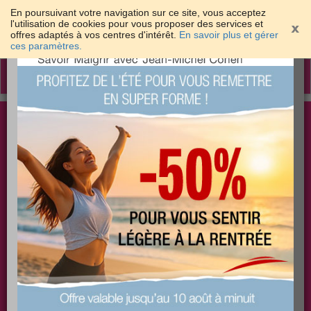
En poursuivant votre navigation sur ce site, vous acceptez
l'utilisation de cookies pour vous proposer des services et
offres adaptés à vos centres d'intérêt.
En savoir plus et gérer
×
ces paramètres.
Toggle
navigation
Togg
Les meilleures solutions pour maigrir et être bien
sear
dans sa peau
PLUS
PLUS
PLUS
EFFICACE
SANTÉ
COACHING