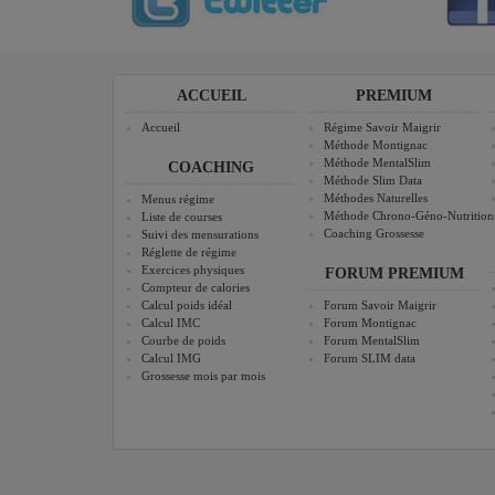
ACCUEIL
PREMIUM
Accueil
Régime Savoir Maigrir
Méthode Montignac
Méthode MentalSlim
COACHING
Méthode Slim Data
Méthodes Naturelles
Menus régime
Méthode Chrono-Géno-Nutrition
Liste de courses
Coaching Grossesse
Suivi des mensurations
Réglette de régime
Exercices physiques
FORUM PREMIUM
Compteur de calories
Calcul poids idéal
Forum Savoir Maigrir
Calcul IMC
Forum Montignac
Courbe de poids
Forum MentalSlim
Calcul IMG
Forum SLIM data
Grossesse mois par mois