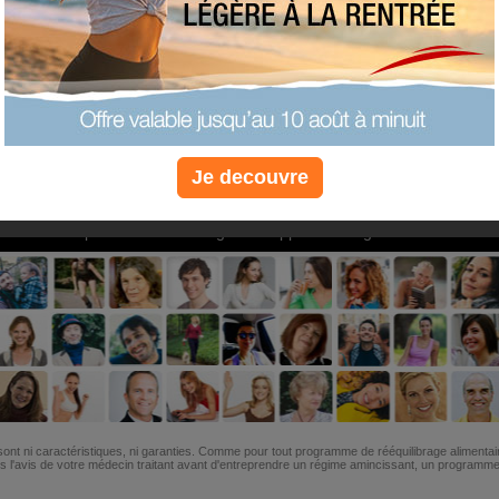
PLUS
PLUS
PLUS
EFFICACE
SANTÉ
COACHIN
Je decouvre
Non, je préfère le régime gratuit
»
6M de personnes ont maigri et réappris à manger avec nous
ont ni caractéristiques, ni garanties. Comme pour tout programme de rééquilibrage alimentai
l'avis de votre médecin traitant avant d'entreprendre un régime amincissant, un programme sp