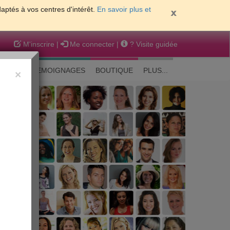
daptés à vos centres d'intérêt.
En savoir plus et
M'inscrire
|
Me connecter
|
? Visite guidée
EAUTE
TEMOIGNAGES
BOUTIQUE
PLUS...
×
 peau