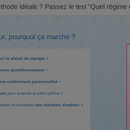
thode idéale ? Passez le test "Quel régime e
ur, pourquoi ça marche ?
dant
le plaisir de manger
+
tenu quotidiennement
+
me entièrement personnalisé
+
ques
pour avancer à votre rythme +
itudes et constatez
des résultats durables
+