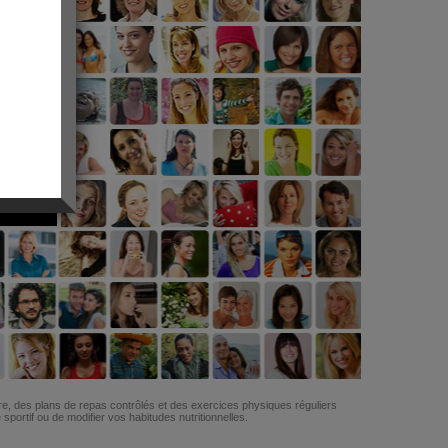
G
re, des plans de repas contrôlés et des exercices physiques réguliers
ortif ou de modifier vos habitudes nutritionnelles.