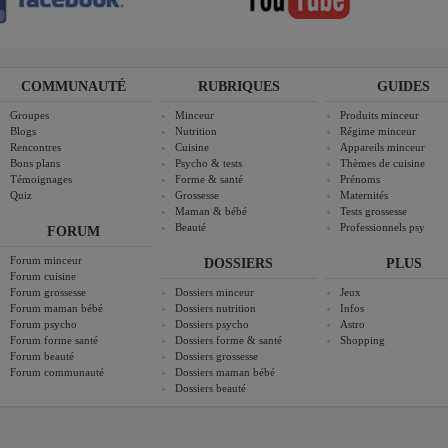
COMMUNAUTÉ
RUBRIQUES
GUIDES
Groupes
Minceur
Produits minceur
Blogs
Nutrition
Régime minceur
Rencontres
Cuisine
Appareils minceur
Bons plans
Psycho & tests
Thèmes de cuisine
Témoignages
Forme & santé
Prénoms
Quiz
Grossesse
Maternités
Maman & bébé
Tests grossesse
Beauté
Professionnels psy
FORUM
Forum minceur
DOSSIERS
PLUS
Forum cuisine
Forum grossesse
Dossiers minceur
Jeux
Forum maman bébé
Dossiers nutrition
Infos
Forum psycho
Dossiers psycho
Astro
Forum forme santé
Dossiers forme & santé
Shopping
Forum beauté
Dossiers grossesse
Forum communauté
Dossiers maman bébé
Dossiers beauté