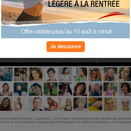
PLUS
PLUS
PLUS
EFFICACE
SANTÉ
COACHIN
Je decouvre
Non, je préfère le régime gratuit
»
6M de personnes ont maigri et réappris à manger avec nous
ont ni caractéristiques, ni garanties. Comme pour tout programme de rééquilibrage alimentai
l'avis de votre médecin traitant avant d'entreprendre un régime amincissant, un programme sp