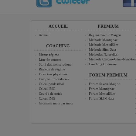
ACCUEIL
PREMIUM
Accueil
Régime Savoir Maigrir
Méthode Montignac
Méthode MentalSlim
COACHING
Méthode Slim Data
Méthodes Naturelles
Menus régime
Méthode Chrono-Géno-Nutrition
Liste de courses
Coaching Grossesse
Suivi des mensurations
Réglette de régime
Exercices physiques
FORUM PREMIUM
Compteur de calories
Calcul poids idéal
Forum Savoir Maigrir
Calcul IMC
Forum Montignac
Courbe de poids
Forum MentalSlim
Calcul IMG
Forum SLIM data
Grossesse mois par mois