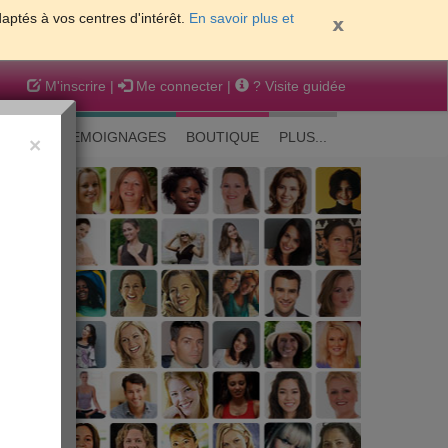
daptés à vos centres d'intérêt.
En savoir plus et
M'inscrire
|
Me connecter
|
? Visite guidée
EAUTE
TEMOIGNAGES
BOUTIQUE
PLUS...
×
 peau