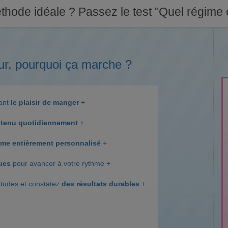
thode idéale ? Passez le test "Quel régime e
ur, pourquoi ça marche ?
dant
le plaisir de manger
+
tenu quotidiennement
+
me entièrement personnalisé
+
ques
pour avancer à votre rythme +
itudes et constatez
des résultats durables
+