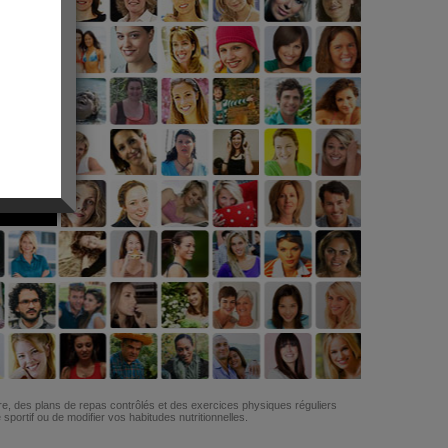
G
re, des plans de repas contrôlés et des exercices physiques réguliers
ortif ou de modifier vos habitudes nutritionnelles.