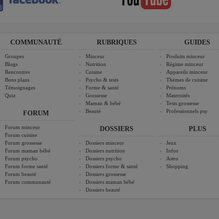
COMMUNAUTÉ
RUBRIQUES
GUIDES
Groupes
Minceur
Produits minceur
Blogs
Nutrition
Régime minceur
Rencontres
Cuisine
Appareils minceur
Bons plans
Psycho & tests
Thèmes de cuisine
Témoignages
Forme & santé
Prénoms
Quiz
Grossesse
Maternités
Maman & bébé
Tests grossesse
Beauté
Professionnels psy
FORUM
Forum minceur
DOSSIERS
PLUS
Forum cuisine
Forum grossesse
Dossiers minceur
Jeux
Forum maman bébé
Dossiers nutrition
Infos
Forum psycho
Dossiers psycho
Astro
Forum forme santé
Dossiers forme & santé
Shopping
Forum beauté
Dossiers grossesse
Forum communauté
Dossiers maman bébé
Dossiers beauté