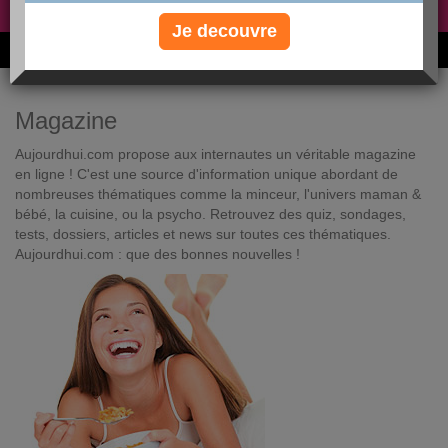
Non, je préfère le régime gratuit
»
Je decouvre
6M de personnes ont maigri et réappris à manger avec nous
Magazine
Aujourdhui.com propose aux internautes un véritable magazine
en ligne ! C'est une source d'information unique abordant de
nombreuses thématiques comme la minceur, l'univers maman &
bébé, la cuisine, ou la psycho. Retrouvez des quiz, sondages,
tests, dossiers, articles et news sur toutes ces thématiques.
Aujourdhui.com : que des bonnes nouvelles !