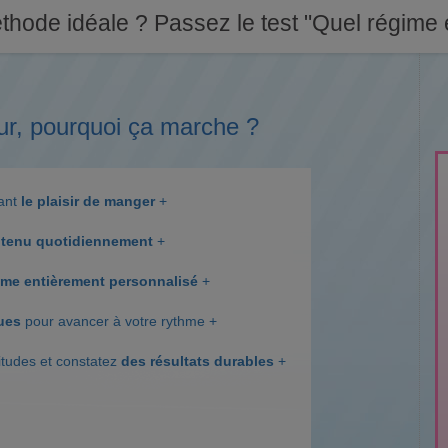
thode idéale ? Passez le test "Quel régime e
ur, pourquoi ça marche ?
dant
le plaisir de manger
+
tenu quotidiennement
+
me entièrement personnalisé
+
ques
pour avancer à votre rythme +
itudes et constatez
des résultats durables
+