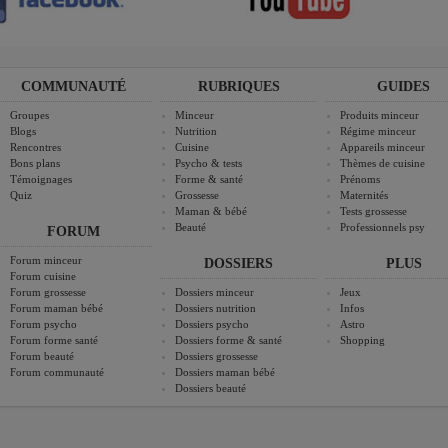
COMMUNAUTÉ
RUBRIQUES
GUIDES
Groupes
Minceur
Produits minceur
Blogs
Nutrition
Régime minceur
Rencontres
Cuisine
Appareils minceur
Bons plans
Psycho & tests
Thèmes de cuisine
Témoignages
Forme & santé
Prénoms
Quiz
Grossesse
Maternités
Maman & bébé
Tests grossesse
Beauté
Professionnels psy
FORUM
Forum minceur
DOSSIERS
PLUS
Forum cuisine
Forum grossesse
Dossiers minceur
Jeux
Forum maman bébé
Dossiers nutrition
Infos
Forum psycho
Dossiers psycho
Astro
Forum forme santé
Dossiers forme & santé
Shopping
Forum beauté
Dossiers grossesse
Forum communauté
Dossiers maman bébé
Dossiers beauté