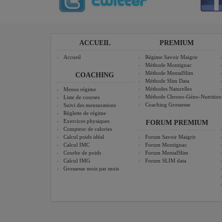
ACCUEIL
PREMIUM
Accueil
Régime Savoir Maigrir
Méthode Montignac
Méthode MentalSlim
COACHING
Méthode Slim Data
Méthodes Naturelles
Menus régime
Méthode Chrono-Géno-Nutrition
Liste de courses
Coaching Grossesse
Suivi des mensurations
Réglette de régime
Exercices physiques
FORUM PREMIUM
Compteur de calories
Calcul poids idéal
Forum Savoir Maigrir
Calcul IMC
Forum Montignac
Courbe de poids
Forum MentalSlim
Calcul IMG
Forum SLIM data
Grossesse mois par mois