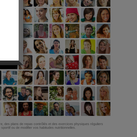
G
re, des plans de repas contrôlés et des exercices physiques réguliers
ortif ou de modifier vos habitudes nutritionnelles.