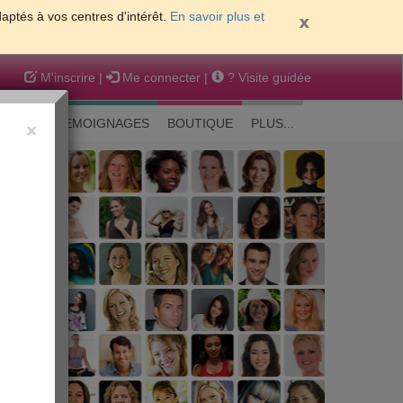
daptés à vos centres d'intérêt.
En savoir plus et
M'inscrire
|
Me connecter
|
? Visite guidée
EAUTE
TEMOIGNAGES
BOUTIQUE
PLUS...
×
 peau