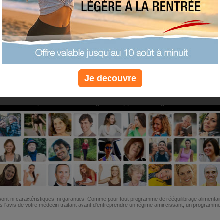
PLUS
PLUS
PLUS
EFFICACE
SANTÉ
COACHIN
Je decouvre
Non, je préfère le régime gratuit
»
6M de personnes ont maigri et réappris à manger avec nous
ont ni caractéristiques, ni garanties. Comme pour tout programme de rééquilibrage alimentai
l'avis de votre médecin traitant avant d'entreprendre un régime amincissant, un programme sp