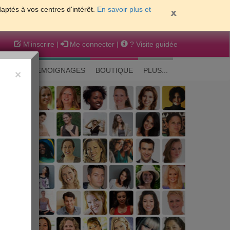
daptés à vos centres d'intérêt.
En savoir plus et
M'inscrire
|
Me connecter
|
? Visite guidée
EAUTE
TEMOIGNAGES
BOUTIQUE
PLUS...
×
 peau