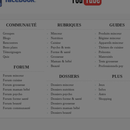
COMMUNAUTÉ
RUBRIQUES
GUIDES
Groupes
Minceur
Produits minceur
Blogs
Nutrition
Régime minceur
Rencontres
Cuisine
Appareils minceur
Bons plans
Psycho & tests
Thèmes de cuisine
Témoignages
Forme & santé
Prénoms
Quiz
Grossesse
Maternités
Maman & bébé
Tests grossesse
Beauté
Professionnels psy
FORUM
Forum minceur
DOSSIERS
PLUS
Forum cuisine
Forum grossesse
Dossiers minceur
Jeux
Forum maman bébé
Dossiers nutrition
Infos
Forum psycho
Dossiers psycho
Astro
Forum forme santé
Dossiers forme & santé
Shopping
Forum beauté
Dossiers grossesse
Forum communauté
Dossiers maman bébé
Dossiers beauté