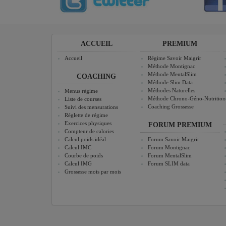
ACCUEIL
PREMIUM
Accueil
Régime Savoir Maigrir
Méthode Montignac
Méthode MentalSlim
COACHING
Méthode Slim Data
Méthodes Naturelles
Menus régime
Méthode Chrono-Géno-Nutrition
Liste de courses
Coaching Grossesse
Suivi des mensurations
Réglette de régime
Exercices physiques
FORUM PREMIUM
Compteur de calories
Calcul poids idéal
Forum Savoir Maigrir
Calcul IMC
Forum Montignac
Courbe de poids
Forum MentalSlim
Calcul IMG
Forum SLIM data
Grossesse mois par mois