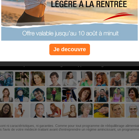
PLUS
PLUS
PLUS
EFFICACE
SANTÉ
COACHIN
Je decouvre
Non, je préfère le régime gratuit
»
6M de personnes ont maigri et réappris à manger avec nous
ont ni caractéristiques, ni garanties. Comme pour tout programme de rééquilibrage alimentai
l'avis de votre médecin traitant avant d'entreprendre un régime amincissant, un programme sp