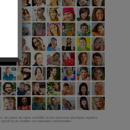
G
re, des plans de repas contrôlés et des exercices physiques réguliers
ortif ou de modifier vos habitudes nutritionnelles.