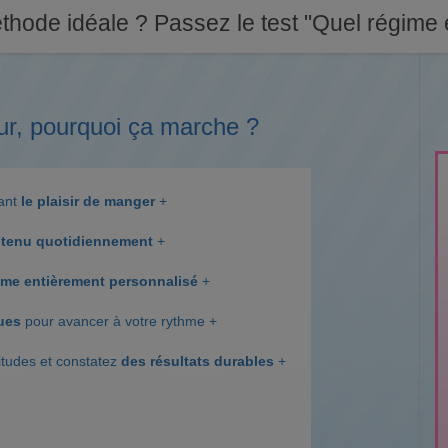
thode idéale ? Passez le test "Quel régime e
ur, pourquoi ça marche ?
dant
le plaisir de manger
+
tenu quotidiennement
+
me entièrement personnalisé
+
ques
pour avancer à votre rythme +
itudes et constatez
des résultats durables
+