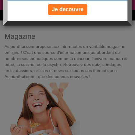
Non, je préfère le régime gratuit
»
Je decouvre
6M de personnes ont maigri et réappris à manger avec nous
Magazine
Aujourdhui.com propose aux internautes un véritable magazine
en ligne ! C'est une source d'information unique abordant de
nombreuses thématiques comme la minceur, l'univers maman &
bébé, la cuisine, ou la psycho. Retrouvez des quiz, sondages,
tests, dossiers, articles et news sur toutes ces thématiques.
Aujourdhui.com : que des bonnes nouvelles !