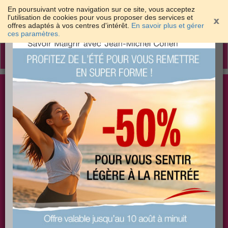
En poursuivant votre navigation sur ce site, vous acceptez
l'utilisation de cookies pour vous proposer des services et
offres adaptés à vos centres d'intérêt.
En savoir plus et gérer
×
ces paramètres.
Toggle
navigation
Togg
Les meilleures solutions pour maigrir et être bien
sear
dans sa peau
PLUS
PLUS
PLUS
EFFICACE
SANTÉ
COACHING