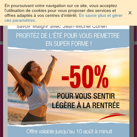
En poursuivant votre navigation sur ce site, vous acceptez
l'utilisation de cookies pour vous proposer des services et
offres adaptés à vos centres d'intérêt.
En savoir plus et gérer
×
ces paramètres.
Toggle
navigation
Togg
Les meilleures solutions pour maigrir et être bien
sear
dans sa peau
PLUS
PLUS
PLUS
EFFICACE
SANTÉ
COACHING