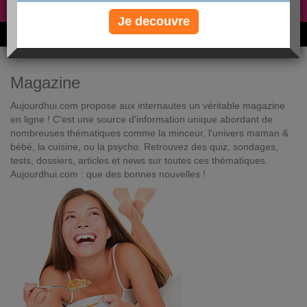
Non, je préfère le régime gratuit
»
Je decouvre
6M de personnes ont maigri et réappris à manger avec nous
Magazine
Aujourdhui.com propose aux internautes un véritable magazine
en ligne ! C'est une source d'information unique abordant de
nombreuses thématiques comme la minceur, l'univers maman &
bébé, la cuisine, ou la psycho. Retrouvez des quiz, sondages,
tests, dossiers, articles et news sur toutes ces thématiques.
Aujourdhui.com : que des bonnes nouvelles !