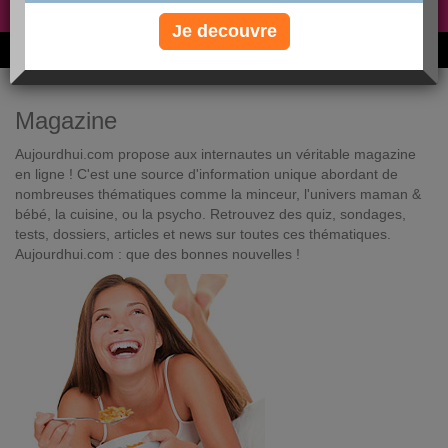
Non, je préfère le régime gratuit
»
Je decouvre
6M de personnes ont maigri et réappris à manger avec nous
Magazine
Aujourdhui.com propose aux internautes un véritable magazine
en ligne ! C'est une source d'information unique abordant de
nombreuses thématiques comme la minceur, l'univers maman &
bébé, la cuisine, ou la psycho. Retrouvez des quiz, sondages,
tests, dossiers, articles et news sur toutes ces thématiques.
Aujourdhui.com : que des bonnes nouvelles !