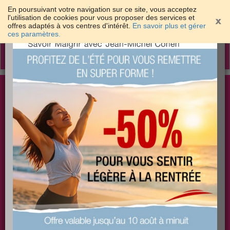
En poursuivant votre navigation sur ce site, vous acceptez
l'utilisation de cookies pour vous proposer des services et
offres adaptés à vos centres d'intérêt.
En savoir plus et gérer
×
ces paramètres.
Toggle
navigation
Togg
Les meilleures solutions pour maigrir et être bien
sear
dans sa peau
PLUS
PLUS
PLUS
EFFICACE
SANTÉ
COACHING