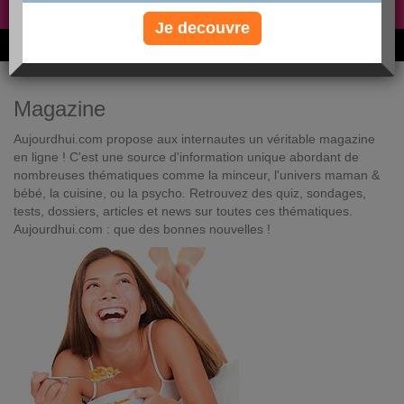
Non, je préfère le régime gratuit
»
Je decouvre
6M de personnes ont maigri et réappris à manger avec nous
Magazine
Aujourdhui.com propose aux internautes un véritable magazine
en ligne ! C'est une source d'information unique abordant de
nombreuses thématiques comme la minceur, l'univers maman &
bébé, la cuisine, ou la psycho. Retrouvez des quiz, sondages,
tests, dossiers, articles et news sur toutes ces thématiques.
Aujourdhui.com : que des bonnes nouvelles !