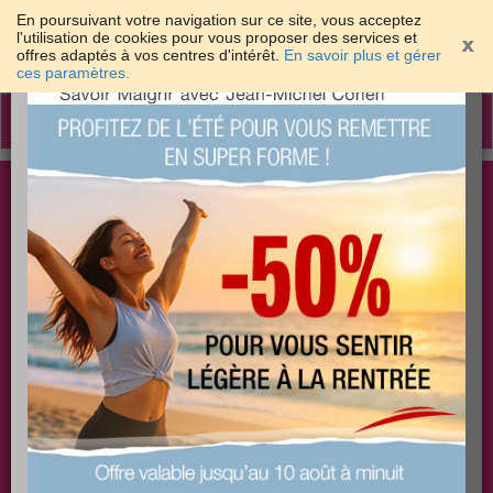
En poursuivant votre navigation sur ce site, vous acceptez
l'utilisation de cookies pour vous proposer des services et
offres adaptés à vos centres d'intérêt.
En savoir plus et gérer
×
ces paramètres.
Toggle
navigation
Togg
Les meilleures solutions pour maigrir et être bien
sear
dans sa peau
PLUS
PLUS
PLUS
EFFICACE
SANTÉ
COACHING