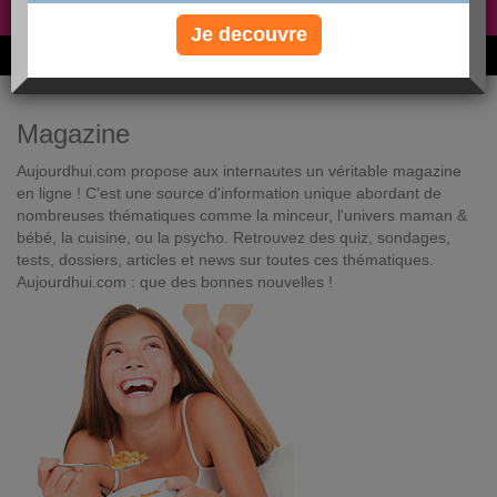
Non, je préfère le régime gratuit
»
Je decouvre
6M de personnes ont maigri et réappris à manger avec nous
Magazine
Aujourdhui.com propose aux internautes un véritable magazine
en ligne ! C'est une source d'information unique abordant de
nombreuses thématiques comme la minceur, l'univers maman &
bébé, la cuisine, ou la psycho. Retrouvez des quiz, sondages,
tests, dossiers, articles et news sur toutes ces thématiques.
Aujourdhui.com : que des bonnes nouvelles !