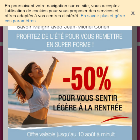
En poursuivant votre navigation sur ce site, vous acceptez
l'utilisation de cookies pour vous proposer des services et
offres adaptés à vos centres d'intérêt.
En savoir plus et gérer
×
ces paramètres.
Toggle
navigation
Togg
Les meilleures solutions pour maigrir et être bien
sear
dans sa peau
PLUS
PLUS
PLUS
EFFICACE
SANTÉ
COACHING