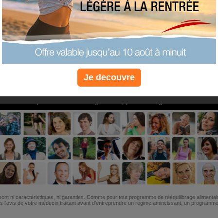
PLUS
PLUS
PLUS
EFFICACE
SANTÉ
COACHIN
Je decouvre
Non, je préfère le régime gratuit
»
6M de personnes ont maigri et réappris à manger avec nous
ont ni caractéristiques, ni garanties. Comme pour tout programme de rééquilibrage alimentai
l'avis de votre médecin traitant avant d'entreprendre un régime amincissant, un programme sp