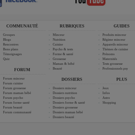
COMMUNAUTÉ
RUBRIQUES
GUIDES
Groupes
Minceur
Produits minceur
Blogs
Nutrition
Régime minceur
Rencontres
Cuisine
Appareils minceur
Bons plans
Psycho & tests
Thèmes de cuisine
Témoignages
Forme & santé
Prénoms
Quiz
Grossesse
Maternités
Maman & bébé
Tests grossesse
Beauté
Professionnels psy
FORUM
Forum minceur
DOSSIERS
PLUS
Forum cuisine
Forum grossesse
Dossiers minceur
Jeux
Forum maman bébé
Dossiers nutrition
Infos
Forum psycho
Dossiers psycho
Astro
Forum forme santé
Dossiers forme & santé
Shopping
Forum beauté
Dossiers grossesse
Forum communauté
Dossiers maman bébé
Dossiers beauté