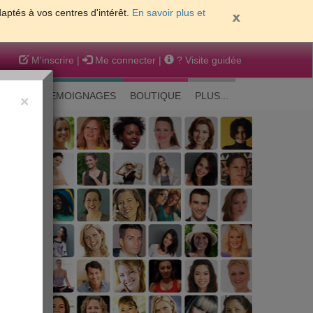
daptés à vos centres d'intérêt.
En savoir plus et
M'inscrire
|
Me connecter
|
? Visite guidée
EAUTE
TEMOIGNAGES
BOUTIQUE
PLUS...
×
 peau