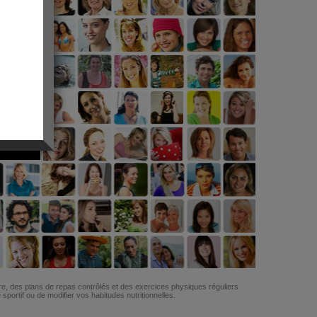
G
re, des plans de repas contrôlés et des exercices physiques réguliers
ortif ou de modifier vos habitudes nutritionnelles.