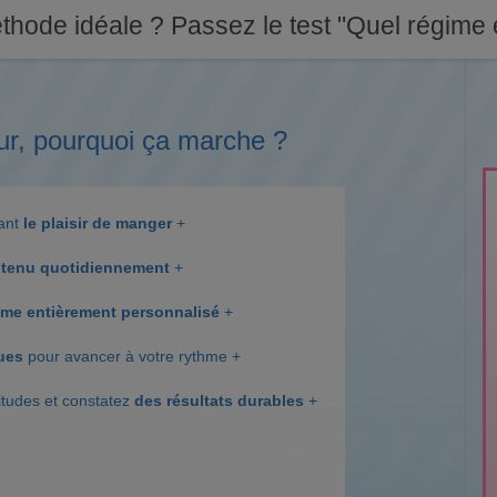
thode idéale ? Passez le test "Quel régime e
ur, pourquoi ça marche ?
dant
le plaisir de manger
+
tenu quotidiennement
+
me entièrement personnalisé
+
ques
pour avancer à votre rythme +
itudes et constatez
des résultats durables
+