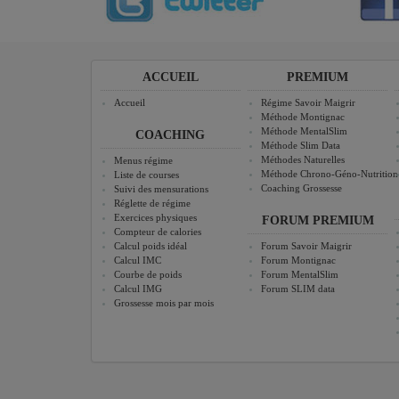
ACCUEIL
PREMIUM
Accueil
Régime Savoir Maigrir
Méthode Montignac
Méthode MentalSlim
COACHING
Méthode Slim Data
Méthodes Naturelles
Menus régime
Méthode Chrono-Géno-Nutrition
Liste de courses
Coaching Grossesse
Suivi des mensurations
Réglette de régime
Exercices physiques
FORUM PREMIUM
Compteur de calories
Calcul poids idéal
Forum Savoir Maigrir
Calcul IMC
Forum Montignac
Courbe de poids
Forum MentalSlim
Calcul IMG
Forum SLIM data
Grossesse mois par mois